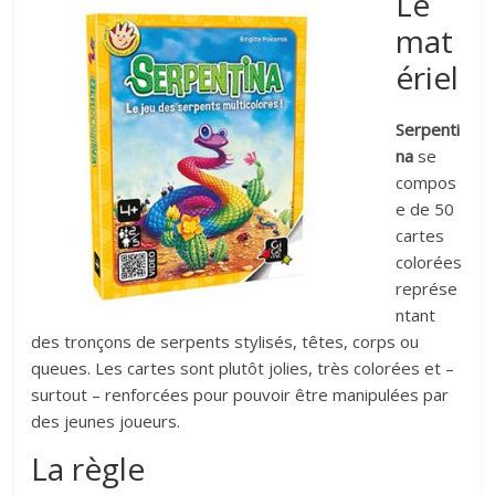
Le
mat
ériel
Serpenti
na
se
compos
e de 50
cartes
colorées
représe
ntant
des tronçons de serpents stylisés, têtes, corps ou
queues. Les cartes sont plutôt jolies, très colorées et –
surtout – renforcées pour pouvoir être manipulées par
des jeunes joueurs.
La règle