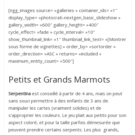
[ngg_images source= »galleries » container_ids= »1″
display_type= »photocrati-nextgen_basic_slideshow »
gallery_width= »600″ gallery_height= »400″
cycle_effect= »fade » cycle_interval= »10″
show_thumbnail_link= »1″ thumbnail_link_text= »[Montrer
sous forme de vignettes] » order_by= »sortorder »
order_direction= »ASC » returns= »included »
maximum_entity_count= »500″]
Petits et Grands Marmots
Serpentina
est conseillé à partir de 4 ans, mais on peut
sans souci permettre à des enfants de 3 ans de
manipuler les cartes (vraiment solides) et de
s’approprier les couleurs. Le jeu plait aux petits pour son
aspect coloré, et pour la taille parfois démesurée que
peuvent prendre certains serpents. Les plus grands,