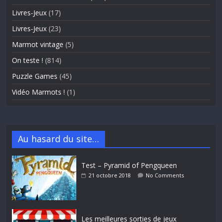
Livres-Jeux
(17)
Livres-Jeux
(23)
Marmot vintage
(5)
On teste !
(814)
Puzzle Games
(45)
Vidéo Marmots !
(1)
Au hasard du site…
Test – Pyramid of Pengqueen
21 octobre 2018
No Comments
Les meilleures sorties de jeux