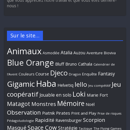
que vous appréciez notre travail et que vous êtes derrière-
nous !
Sur le site…
Animaux
Atalia
Auzou
Aventure
Asmodée
Bioviva
Blue Orange
Bluff
Bruno Cathala
Calendrier de
Djeco
Fantasy
Course
Couleurs
Enquête
l'Avent
Dragon
Haba
Gigamic
Jeu
Iello
Helvetiq
Jeu compétitif
Loki
coopératif
Jouable en solo
Marie Fort
Mémoire
Matagot
Monstres
Noël
Observation
Piatnik
Pirates
Print and Play
Prise de risques
Scorpion
Rapidité
Ravensburger
Pédagoludologie
Space Cow
Masqué
Stratégie
Tactique
The Flying Games