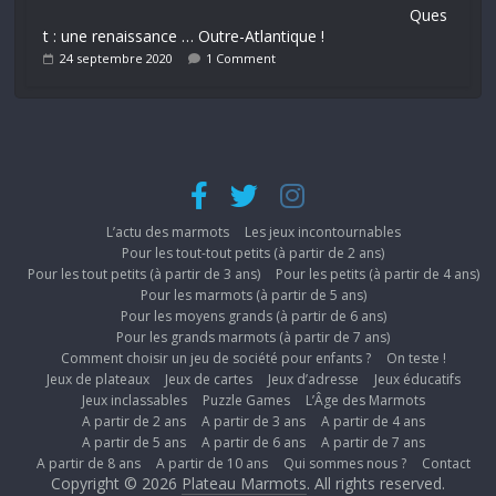
Ques
t : une renaissance … Outre-Atlantique !
24 septembre 2020
1 Comment
L’actu des marmots
Les jeux incontournables
Pour les tout-tout petits (à partir de 2 ans)
Pour les tout petits (à partir de 3 ans)
Pour les petits (à partir de 4 ans)
Pour les marmots (à partir de 5 ans)
Pour les moyens grands (à partir de 6 ans)
Pour les grands marmots (à partir de 7 ans)
Comment choisir un jeu de société pour enfants ?
On teste !
Jeux de plateaux
Jeux de cartes
Jeux d’adresse
Jeux éducatifs
Jeux inclassables
Puzzle Games
L’Âge des Marmots
A partir de 2 ans
A partir de 3 ans
A partir de 4 ans
A partir de 5 ans
A partir de 6 ans
A partir de 7 ans
A partir de 8 ans
A partir de 10 ans
Qui sommes nous ?
Contact
Copyright © 2026
Plateau Marmots
. All rights reserved.