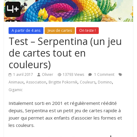
A partir de 4 ans
Jeux de cartes
On teste !
Test – Serpentina (un jeu
de cartes tout en
couleurs)
1 avril 2017
Olivier
13793 Views
1 Comment
,
,
,
,
,
Animaux
Association
Brigitte Pokornik
Couleurs
Domino
Gigamic
Initialement sorti en 2001 et régulièrement réédité
depuis, Serpentina est un petit jeu de cartes rapide à
jouer qui permet aux enfants d’associer les formes et
les couleurs.