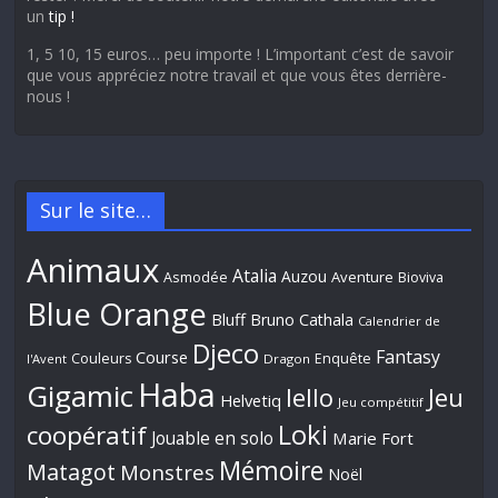
un
tip !
1, 5 10, 15 euros… peu importe ! L’important c’est de savoir
que vous appréciez notre travail et que vous êtes derrière-
nous !
Sur le site…
Animaux
Atalia
Auzou
Aventure
Asmodée
Bioviva
Blue Orange
Bluff
Bruno Cathala
Calendrier de
Djeco
Fantasy
Course
Couleurs
Enquête
l'Avent
Dragon
Haba
Gigamic
Jeu
Iello
Helvetiq
Jeu compétitif
Loki
coopératif
Jouable en solo
Marie Fort
Mémoire
Matagot
Monstres
Noël