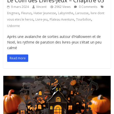
Le Coin des Livres-Jeux – Chapitre 05
9 mars 2024
Vincent
2962 Views
0 Comments
,
,
,
,
,
Enigmes
Fleurus
Hatier Jeunesse
Labyrinthe
Larousse
livre dont
,
,
,
,
vous etes le heros
Livre-jeu
Plateau Aventure
Tourbillon
Usborne
Après une avalanche de sorties autour d’Halloween et de
Noël, les rythme de parution des livres-jeux s’était un peu
calmé
Read more