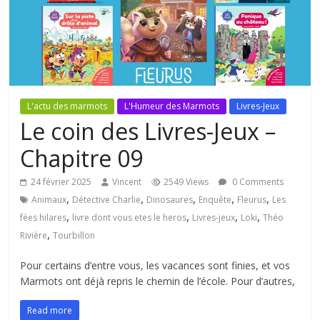
L'actu des marmots
L'Humeur des Marmots
Livres-Jeux
Le coin des Livres-Jeux –
Chapitre 09
24 février 2025
Vincent
2549 Views
0 Comments
,
,
,
,
,
Animaux
Détective Charlie
Dinosaures
Enquête
Fleurus
Les
,
,
,
,
fées hilares
livre dont vous etes le heros
Livres-jeux
Loki
Théo
,
Rivière
Tourbillon
Pour certains d’entre vous, les vacances sont finies, et vos
Marmots ont déjà repris le chemin de l’école. Pour d’autres,
Read more