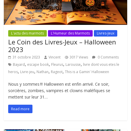
L'actu des marmots
L'Humeur des Marmots
Livres-Jeux
Le Coin des Livres-Jeux – Halloween
2023
31 octobre 2023
Vincent
3017 Views
0 Comments
,
,
,
,
Bayard
escape book
Fleurus
Larousse
livre dont vous etes le
,
,
,
,
heros
Livre-jeu
Nathan
Rageot
This is a Gamin' Halloween
Nous y sommes !!! Halloween est enfin arrivé. Ce soir,
sorcières, zombies, vampires et clowns maléfiques se
mettent sur leur 31…
Read more