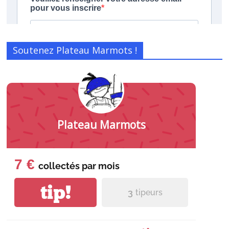
Soutenez Plateau Marmots !
Plateau Marmots
7 €
collectés par
mois
tip!
3
tipeurs