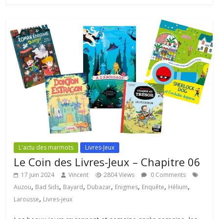
L'actu des marmots
Livres-Jeux
Le Coin des Livres-Jeux – Chapitre 06
17 juin 2024
Vincent
2804 Views
0 Comments
,
,
,
,
,
,
,
Auzou
Bad Sids
Bayard
Dubazar
Enigmes
Enquête
Hélium
,
Larousse
Livres-jeux