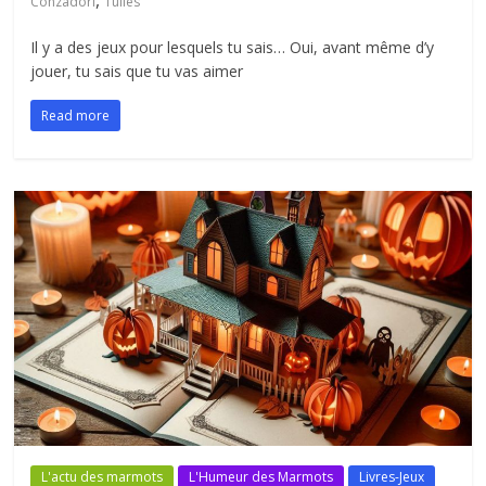
,
Conzadori
Tuiles
Il y a des jeux pour lesquels tu sais… Oui, avant même d’y
jouer, tu sais que tu vas aimer
Read more
L'actu des marmots
L'Humeur des Marmots
Livres-Jeux