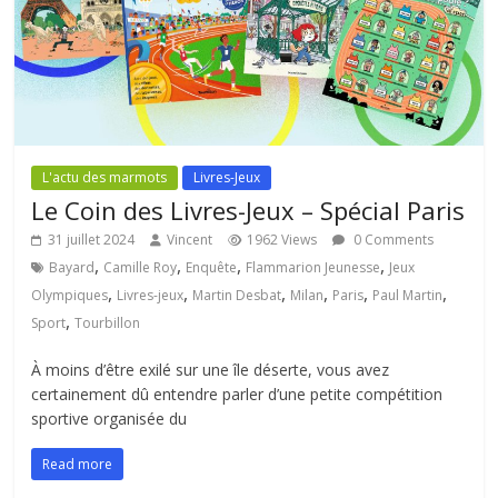
L'actu des marmots
Livres-Jeux
Le Coin des Livres-Jeux – Spécial Paris
31 juillet 2024
Vincent
1962 Views
0 Comments
,
,
,
,
Bayard
Camille Roy
Enquête
Flammarion Jeunesse
Jeux
,
,
,
,
,
,
Olympiques
Livres-jeux
Martin Desbat
Milan
Paris
Paul Martin
,
Sport
Tourbillon
À moins d’être exilé sur une île déserte, vous avez
certainement dû entendre parler d’une petite compétition
sportive organisée du
Read more