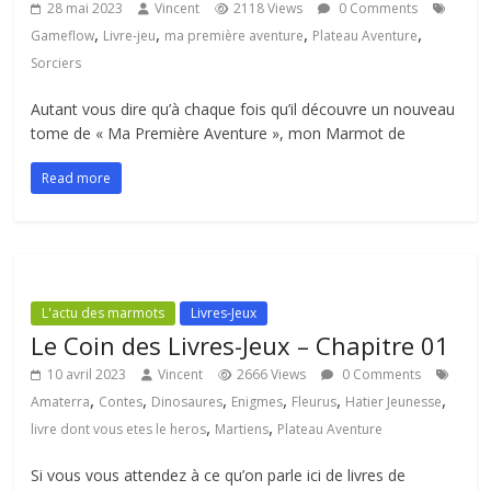
28 mai 2023
Vincent
2118 Views
0 Comments
,
,
,
,
Gameflow
Livre-jeu
ma première aventure
Plateau Aventure
Sorciers
Autant vous dire qu’à chaque fois qu’il découvre un nouveau
tome de « Ma Première Aventure », mon Marmot de
Read more
L'actu des marmots
Livres-Jeux
Le Coin des Livres-Jeux – Chapitre 01
10 avril 2023
Vincent
2666 Views
0 Comments
,
,
,
,
,
,
Amaterra
Contes
Dinosaures
Enigmes
Fleurus
Hatier Jeunesse
,
,
livre dont vous etes le heros
Martiens
Plateau Aventure
Si vous vous attendez à ce qu’on parle ici de livres de