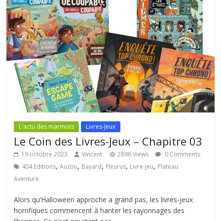
L'actu des marmots
Livres-Jeux
Le Coin des Livres-Jeux – Chapitre 03
19 octobre 2023
Vincent
2896 Views
0 Comments
,
,
,
,
,
404 Editions
Auzou
Bayard
Fleurus
Livre-jeu
Plateau
Aventure
Alors qu’Halloween approche a grand pas, les livres-jeux
horrifiques commencent à hanter les rayonnages des