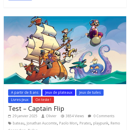
A partir de 8 ans
Jeux de plateaux
Jeux de tuiles
Livres-Jeux
On teste !
Test – Captain Flip
29 janvier 2025
Olivier
3854 Views
0 Comments
,
,
,
,
,
bateau
Jonathan Aucomte
Paolo Mori
Pirates
playpunk
Remo