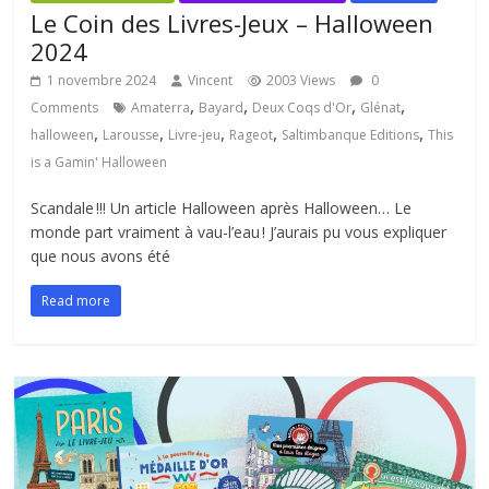
Le Coin des Livres-Jeux – Halloween
2024
1 novembre 2024
Vincent
2003 Views
0
,
,
,
,
Comments
Amaterra
Bayard
Deux Coqs d'Or
Glénat
,
,
,
,
,
halloween
Larousse
Livre-jeu
Rageot
Saltimbanque Editions
This
is a Gamin' Halloween
Scandale !!! Un article Halloween après Halloween… Le
monde part vraiment à vau-l’eau ! J’aurais pu vous expliquer
que nous avons été
Read more