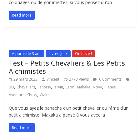
coloriages ou de gommettes, si vous pensez qu’on
Read more
A partir de 3 ans
Livres-Jeux
On teste !
Test – Petits Chevaliers & Les Petits
Alchimistes
29 mars 2023
Vincent
2773 Views
0 Comments
,
,
,
,
,
,
,
BD
Chevaliers
Fantasy
Jarvin
Leon
Makaka
Novy
Plateau
,
,
Aventure
Shuky
Waltch
Que vous ayez le panache d’un petit chevalier ou l’âme d’un
petit alchimiste, Makaka a pensé à vous avec la
Read more