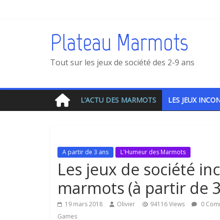
Plateau Marmots
Tout sur les jeux de société des 2-9 ans
L’ACTU DES MARMOTS
LES JEUX INC
A partir de 3 ans
L'Humeur des Marmots
Les jeux de société in
marmots (à partir de 3
19 mars 2018
Olivier
94116 Views
0 Com
Games