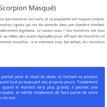
(Scorpion Masqué)
e aux monstres est sorti, et sa popularité est toujours intacte.
onstres rigolos qui ont élu domicile dans une chambre d’enfant.
ulièrement ingénieux. Le saviez-vous ? Les monstres ont tous
uver au milieu des jouets éparpillés pour effrayer les monstres et
ttention toutefois : si la mémoire vous fait défaut, les monstres
arfait pour le rituel du dodo, et l’enfant va pouvoir
lacard tout en évacuant ses propres peurs. Totalement
re, quand le marmot sera plus grand), il permet une
croyable, et mérite totalement de faire partie de votre
s du soir.