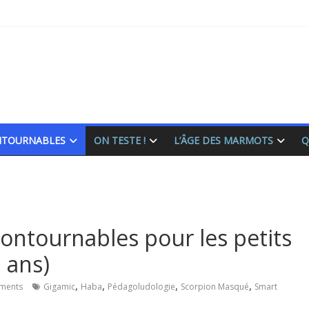
ONTOURNABLES
ON TESTE !
L’ÂGE DES MARMOTS
Q
contournables pour les petits
 ans)
,
,
,
,
ments
Gigamic
Haba
Pédagoludologie
Scorpion Masqué
Smart