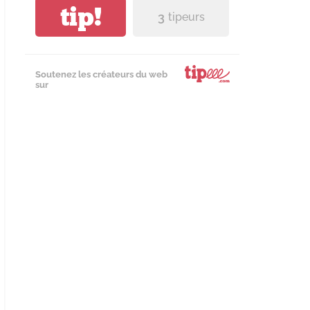
tip!
3
tipeurs
Soutenez les créateurs du web
sur