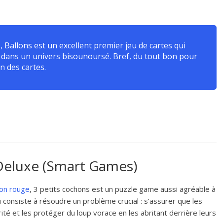
», Ballons est un excellent premier jeu de cartes qui
 dans un univers bisounoursé. Bref, du tout bon pour
n des cartes.
 Deluxe (Smart Games)
ron rouge
, 3 petits cochons est un puzzle game aussi agréable à
 consiste à résoudre un problème crucial : s’assurer que les
té et les protéger du loup vorace en les abritant derrière leurs