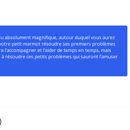
 jeu absolument magnifique, autour duquel vous aurez
voir votre petit marmot résoudre ses premiers problèmes
ra l’accompagner et l’aider de temps en temps, mais
 à résoudre ces petits problèmes qui sauront l’amuser
)