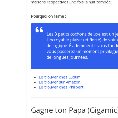
maisons respectives une fois la nuit tombée.
Pourquoi on l’aime :
Les 3 petits cochons deluxe est un
l’incroyable plaisir (et fierté) de 
de logique. Évidemment il vous faud
vous passerez un moment privilégié
de longues journées.
Le trouver chez Ludum
Le trouver sur Amazon
Le trouver chez Philibert
Gagne ton Papa (Gigamic