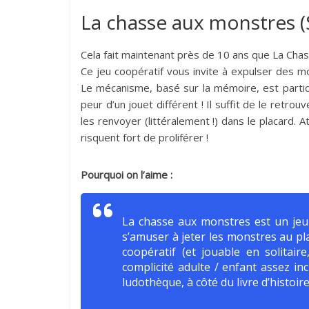
La chasse aux monstres 
Cela fait maintenant près de 10 ans que La Chass
Ce jeu coopératif vous invite à expulser des m
Le mécanisme, basé sur la mémoire, est partic
peur d’un jouet différent ! Il suffit de le retro
les renvoyer (littéralement !) dans le placard. A
risquent fort de proliférer !
Pourquoi on l’aime :
La chasse aux monstres est un jeu p
s’amuser à jeter les monstres au p
coopératif (et jouable en solitai
complicité adulte / enfant assez in
ludothèque, à côté du livre d’histoire