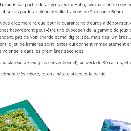
Luxantis fait partie des « gros jeux » Haba, avec une boite cons
ent servis par les splendides illustrations de Stephanie Böhm.
te. Vous allez me dire que pour la quarantaine d’euros à débourser, 
roches hasarderont peut-être une évocation de la gamme de jeux 
endant, pas de voix criarde et mal digitalisée, mais des lumières
uminent le jeu de lumières scintillantes qui donnent immédiatement 
onne volontiers dans les premières secondes.
ond plateau de jeu (plus conventionnel), un deck de 36 cartes, et
forcément très coloré, et on a hâte d’attaquer la partie.