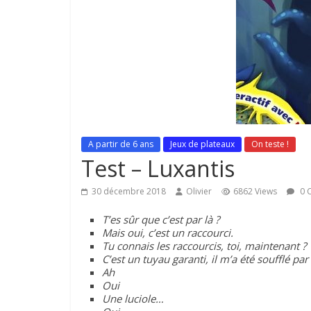
A partir de 6 ans
Jeux de plateaux
On teste !
Test – Luxantis
30 décembre 2018
Olivier
6862 Views
0 
T’es sûr que c’est par là ?
Mais oui, c’est un raccourci.
Tu connais les raccourcis, toi, maintenant ?
C’est un tuyau garanti, il m’a été soufflé par
Ah
Oui
Une luciole…