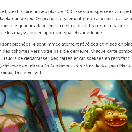
forêt, c’est-à-dire un peu plus de 400 cases transpercées d’un pe
du plateau de jeu. On prendra également garde aux murs et aux hai
ons des joueurs débutent au centre du plateau, sur la clairière. Le
ncre les mayssants en approche spaceinvaderienne.
is sont piochées. 4 sont immédiatement révélées et mises en place
n des cohortes vers votre paisible demeure. Chaque carte compor
 il faudra se débarrasser des cartes envahisseuses en récoltant l
ystérieuse
de Iello ou
La Chasse aux monstres
du Scorpion Masqu
antis, tant s’en faut.