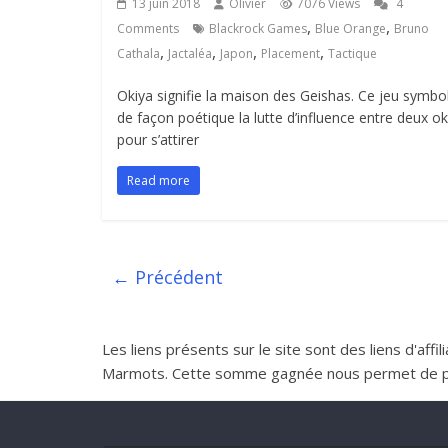
13 juin 2018
Olivier
7076 Views
4
,
,
Comments
Blackrock Games
Blue Orange
Bruno
,
,
,
,
Cathala
Jactaléa
Japon
Placement
Tactique
Okiya signifie la maison des Geishas. Ce jeu symbo
de façon poétique la lutte d’influence entre deux ok
pour s’attirer
Read more
← Précédent
Les liens présents sur le site sont des liens d'aff
Marmots. Cette somme gagnée nous permet de perme