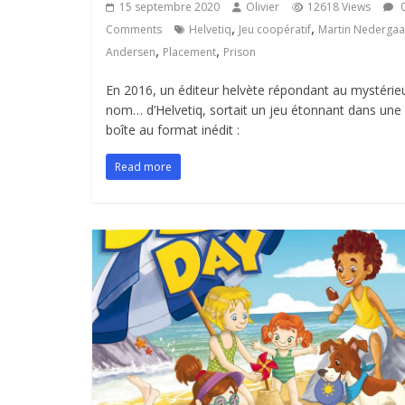
15 septembre 2020
Olivier
12618 Views
,
,
Comments
Helvetiq
Jeu coopératif
Martin Nederga
,
,
Andersen
Placement
Prison
En 2016, un éditeur helvète répondant au mystérie
nom… d’Helvetiq, sortait un jeu étonnant dans une
boîte au format inédit :
Read more