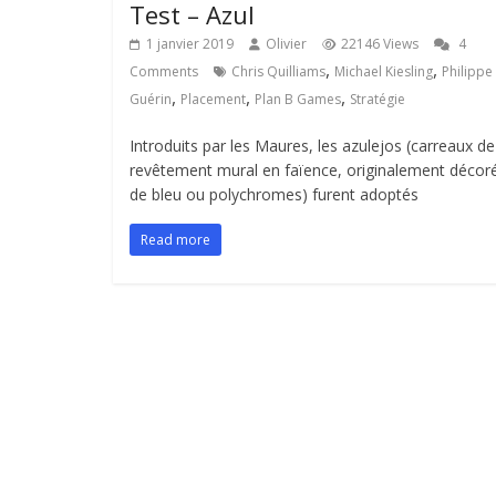
Test – Azul
1 janvier 2019
Olivier
22146 Views
4
,
,
Comments
Chris Quilliams
Michael Kiesling
Philippe
,
,
,
Guérin
Placement
Plan B Games
Stratégie
Introduits par les Maures, les azulejos (carreaux de
revêtement mural en faïence, originalement décor
de bleu ou polychromes) furent adoptés
Read more