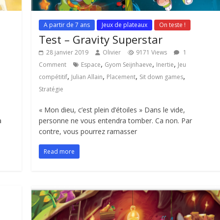
A partir de 7 ans
Jeux de plateaux
On teste !
Test – Gravity Superstar
28 janvier 2019
Olivier
9171 Views
1
,
,
,
Comment
Espace
Gyom Seijnhaeve
Inertie
Jeu
,
,
,
,
compétitif
Julian Allain
Placement
Sit down games
Stratégie
« Mon dieu, c’est plein d’étoiles » Dans le vide,
a
personne ne vous entendra tomber. Ca non. Par
contre, vous pourrez ramasser
Read more