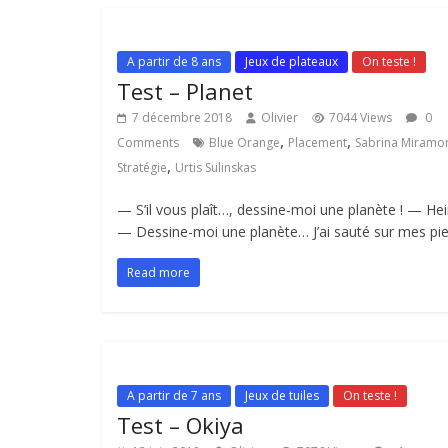
A partir de 8 ans
Jeux de plateaux
On teste !
Test – Planet
7 décembre 2018
Olivier
7044 Views
0
,
,
Comments
Blue Orange
Placement
Sabrina Miramo
,
Stratégie
Urtis Sulinskas
— S’il vous plaît…, dessine-moi une planète ! — Hei
— Dessine-moi une planète… J’ai sauté sur mes pi
Read more
A partir de 7 ans
Jeux de tuiles
On teste !
Test – Okiya