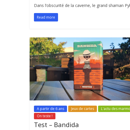
Dans l’obscurité de la caverne, le grand shaman Pyk
Read more
A partir de 6 ans
Jeux de cartes
L'actu des marmo
On teste !
Test – Bandida