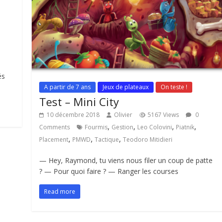
és
A partir de 7 ans
Jeux de plateaux
On teste !
Test – Mini City
10 décembre 2018
Olivier
5167 Views
0
,
,
,
,
Comments
Fourmis
Gestion
Leo Colovini
Piatnik
,
,
,
Placement
PMWD
Tactique
Teodoro Mitidieri
— Hey, Raymond, tu viens nous filer un coup de patte
? — Pour quoi faire ? — Ranger les courses
Read more