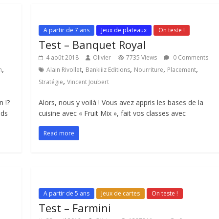
A partir de 7 ans
Jeux de plateaux
On teste !
Test – Banquet Royal
4 août 2018
Olivier
7735 Views
0 Comments
,
,
,
,
,
n
Alain Rivollet
Bankiiiz Editions
Nourriture
Placement
,
Stratégie
Vincent Joubert
n !?
Alors, nous y voilà ! Vous avez appris les bases de la
eds
cuisine avec « Fruit Mix », fait vos classes avec
Read more
A partir de 5 ans
Jeux de cartes
On teste !
Test – Farmini