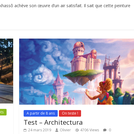
hassô achève son œuvre d’un air satisfait. Il sait que cette peinture
ts
A partir de 8 ans
On teste !
Test – Architectura
24 mars 2019
Olivier
4706 Views
0