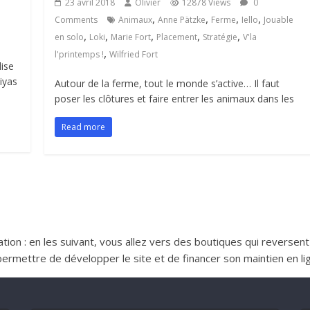
23 avril 2018
Olivier
12878 Views
0
,
,
,
,
Comments
Animaux
Anne Pätzke
Ferme
Iello
Jouable
,
,
,
,
,
en solo
Loki
Marie Fort
Placement
Stratégie
V'la
,
l'printemps !
Wilfried Fort
lise
iyas
Autour de la ferme, tout le monde s’active… Il faut
poser les clôtures et faire entrer les animaux dans les
Read more
iliation : en les suivant, vous allez vers des boutiques qui reverse
ttre de développer le site et de financer son maintien en lign