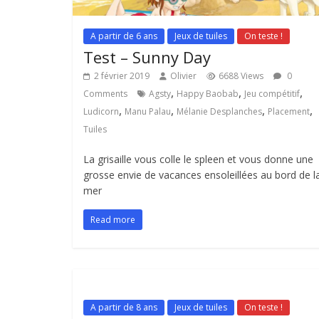
A partir de 6 ans
Jeux de tuiles
On teste !
Test – Sunny Day
2 février 2019
Olivier
6688 Views
0
,
,
,
Comments
Agsty
Happy Baobab
Jeu compétitif
,
,
,
,
Ludicorn
Manu Palau
Mélanie Desplanches
Placement
Tuiles
La grisaille vous colle le spleen et vous donne une
grosse envie de vacances ensoleillées au bord de l
mer
Read more
A partir de 8 ans
Jeux de tuiles
On teste !