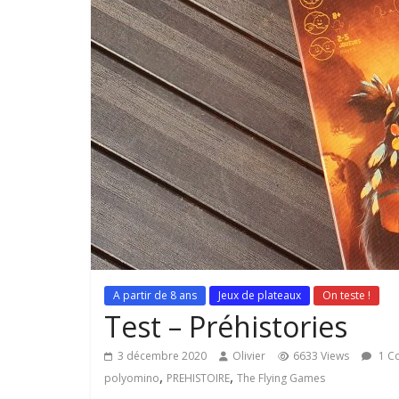
A partir de 8 ans
Jeux de plateaux
On teste !
Test – Préhistories
3 décembre 2020
Olivier
6633 Views
1 C
,
,
polyomino
PREHISTOIRE
The Flying Games