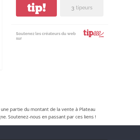
tip!
3
tipeurs
Soutenez les créateurs du web
sur
nt une partie du montant de la vente à Plateau
e. Soutenez-nous en passant par ces liens !