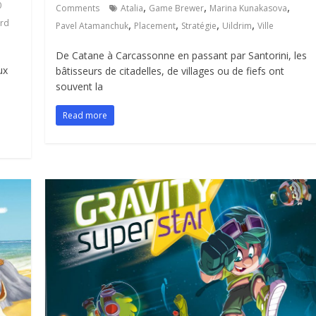
0
,
,
,
Comments
Atalia
Game Brewer
Marina Kunakasova
ard
,
,
,
,
Pavel Atamanchuk
Placement
Stratégie
Uildrim
Ville
De Catane à Carcassonne en passant par Santorini, les
ux
bâtisseurs de citadelles, de villages ou de fiefs ont
souvent la
Read more