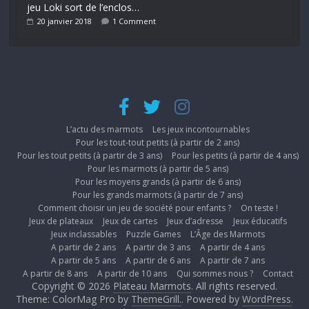
jeu Loki sort de l’enclos…
20 janvier 2018
1 Comment
L’actu des marmots
Les jeux incontournables
Pour les tout-tout petits (à partir de 2 ans)
Pour les tout petits (à partir de 3 ans)
Pour les petits (à partir de 4 ans)
Pour les marmots (à partir de 5 ans)
Pour les moyens grands (à partir de 6 ans)
Pour les grands marmots (à partir de 7 ans)
Comment choisir un jeu de société pour enfants ?
On teste !
Jeux de plateaux
Jeux de cartes
Jeux d’adresse
Jeux éducatifs
Jeux inclassables
Puzzle Games
L’Âge des Marmots
A partir de 2 ans
A partir de 3 ans
A partir de 4 ans
A partir de 5 ans
A partir de 6 ans
A partir de 7 ans
A partir de 8 ans
A partir de 10 ans
Qui sommes nous ?
Contact
Copyright © 2026
Plateau Marmots
. All rights reserved.
Theme: ColorMag Pro by
ThemeGrill.
. Powered by
WordPress
.