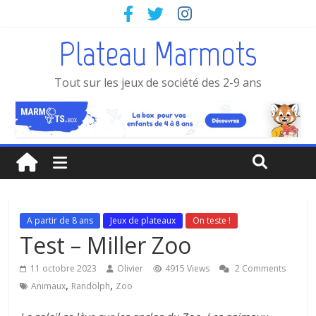
Plateau Marmots
Tout sur les jeux de société des 2-9 ans
A partir de 8 ans
Jeux de plateaux
On teste !
Test – Miller Zoo
11 octobre 2023
Olivier
4915 Views
2 Comments
,
,
Animaux
Randolph
Zoo