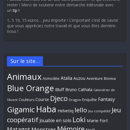
rester ! Merci de soutenir notre démarche éditoriale avec
un
tip !
1, 5 10, 15 euros… peu importe ! L’important c’est de savoir
que vous appréciez notre travail et que vous êtes derrière-
nous !
Sur le site…
Animaux
Atalia
Auzou
Aventure
Asmodée
Bioviva
Blue Orange
Bluff
Bruno Cathala
Calendrier de
Djeco
Fantasy
Course
Couleurs
Enquête
l'Avent
Dragon
Haba
Gigamic
Jeu
Iello
Helvetiq
Jeu compétitif
Loki
coopératif
Jouable en solo
Marie Fort
Mémoire
Matagot
Monstres
Noël