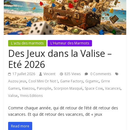
L'actu des marmots
L'Humeur des Marmots
Des Jeux dans la Valise –
Eté 2026
17 juillet 2026
Vincent
835 Views
0 Comments
,
,
,
,
Auzou jeux
Cool Mini Or Not !
Game Factory
Gigamic
Grrre
,
,
,
,
,
,
Games
Kiwizou
Panoplie
Scorpion Masqué
Space Cow
Vacances
,
Valise
Ynnis Editions
Comme chaque année, qui dit retour de l’été dit retour des
vacances. Et qui dit retour des vacances, dit « jeux
Read more