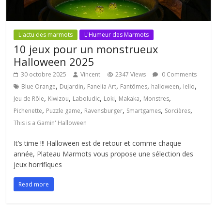
L'actu des marmots
L'Humeur des Marmots
10 jeux pour un monstrueux
Halloween 2025
30 octobre 2025
Vincent
2347 Views
0 Comments
,
,
,
,
,
,
Blue Orange
Dujardin
Fanelia Art
Fantômes
halloween
Iello
,
,
,
,
,
,
Jeu de Rôle
Kiwizou
Laboludic
Loki
Makaka
Monstres
,
,
,
,
,
Pichenette
Puzzle game
Ravensburger
Smartgames
Sorcières
This is a Gamin' Halloween
It’s time !!! Halloween est de retour et comme chaque
année, Plateau Marmots vous propose une sélection des
jeux horrifiques
Read more