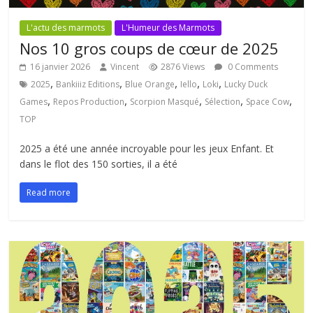
L'actu des marmots
L'Humeur des Marmots
Nos 10 gros coups de cœur de 2025
16 janvier 2026
Vincent
2876 Views
0 Comments
,
,
,
,
,
2025
Bankiiiz Editions
Blue Orange
Iello
Loki
Lucky Duck
,
,
,
,
,
Games
Repos Production
Scorpion Masqué
Sélection
Space Cow
TOP
2025 a été une année incroyable pour les jeux Enfant. Et
dans le flot des 150 sorties, il a été
Read more