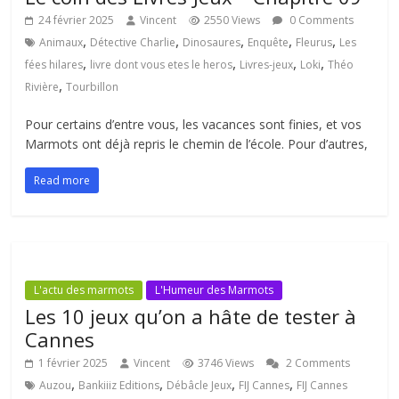
24 février 2025
Vincent
2550 Views
0 Comments
,
,
,
,
,
Animaux
Détective Charlie
Dinosaures
Enquête
Fleurus
Les
,
,
,
,
fées hilares
livre dont vous etes le heros
Livres-jeux
Loki
Théo
,
Rivière
Tourbillon
Pour certains d’entre vous, les vacances sont finies, et vos
Marmots ont déjà repris le chemin de l’école. Pour d’autres,
Read more
L'actu des marmots
L'Humeur des Marmots
Les 10 jeux qu’on a hâte de tester à
Cannes
1 février 2025
Vincent
3746 Views
2 Comments
,
,
,
,
Auzou
Bankiiiz Editions
Débâcle Jeux
FIJ Cannes
FIJ Cannes