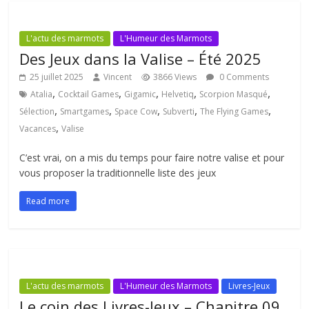
L'actu des marmots
L'Humeur des Marmots
Des Jeux dans la Valise – Été 2025
25 juillet 2025
Vincent
3866 Views
0 Comments
,
,
,
,
,
Atalia
Cocktail Games
Gigamic
Helvetiq
Scorpion Masqué
,
,
,
,
,
Sélection
Smartgames
Space Cow
Subverti
The Flying Games
,
Vacances
Valise
C’est vrai, on a mis du temps pour faire notre valise et pour
vous proposer la traditionnelle liste des jeux
Read more
L'actu des marmots
L'Humeur des Marmots
Livres-Jeux
Le coin des Livres-Jeux – Chapitre 09