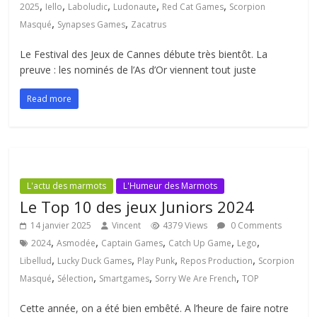
,
,
,
,
,
2025
Iello
Laboludic
Ludonaute
Red Cat Games
Scorpion
,
,
Masqué
Synapses Games
Zacatrus
Le Festival des Jeux de Cannes débute très bientôt. La
preuve : les nominés de l’As d’Or viennent tout juste
Read more
L'actu des marmots
L'Humeur des Marmots
Le Top 10 des jeux Juniors 2024
14 janvier 2025
Vincent
4379 Views
0 Comments
,
,
,
,
,
2024
Asmodée
Captain Games
Catch Up Game
Lego
,
,
,
,
Libellud
Lucky Duck Games
Play Punk
Repos Production
Scorpion
,
,
,
,
Masqué
Sélection
Smartgames
Sorry We Are French
TOP
Cette année, on a été bien embêté. A l’heure de faire notre