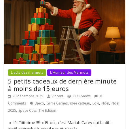
L'actu des marmots
L'Humeur des Marmots
5 petits cadeaux de dernière minute
à moins de 15 euros
20 décembre 2025
Vincent
2173 Views
0
,
,
,
,
,
Comments
Djeco
Grrre Games
idée cadeau
Loki
Noël
Noël
,
,
2025
Space Cow
Tiki Edition
» It’s Tiiiiiiiiime !!!!! » Et oui, c’est Mariah Carey qui l’a dit…
Noël approche à grand pas et c’est la