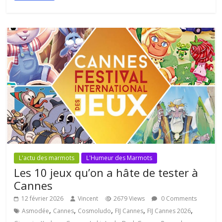
L'actu des marmots
L'Humeur des Marmots
Les 10 jeux qu’on a hâte de tester à
Cannes
12 février 2026
Vincent
2679 Views
0 Comments
,
,
,
,
,
Asmodée
Cannes
Cosmoludo
FIJ Cannes
FIJ Cannes 2026