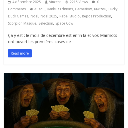
4 décembre 2025
Vincent
2215 Views
0
,
,
,
,
Comments
Auzou
Bankiiiz Editions
Gameflow
Kiwizou
Lucky
,
,
,
,
,
Duck Games
Noël
Noël 2025
Rebel Studio
Repos Production
,
,
Scorpion Masqué
Sélection
Space Cow
Ça y est : le mois de décembre est enfin là et vos Marmots
ont ouvert les premières cases de
Read more