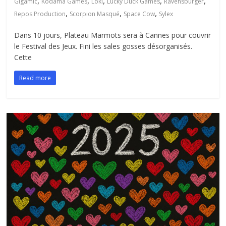
,
,
,
,
,
Gigamic
Kodama Games
Loki
Lucky Duck Games
Ravensburger
,
,
,
Repos Production
Scorpion Masqué
Space Cow
Sylex
Dans 10 jours, Plateau Marmots sera à Cannes pour couvrir
le Festival des Jeux. Fini les sales gosses désorganisés.
Cette
Read more