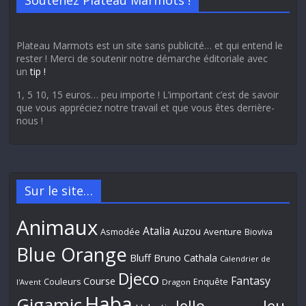
Soutenez Plateau Marmots !
Plateau Marmots est un site sans publicité… et qui entend le
rester ! Merci de soutenir notre démarche éditoriale avec
un
tip !
1, 5 10, 15 euros… peu importe ! L’important c’est de savoir
que vous appréciez notre travail et que vous êtes derrière-
nous !
Sur le site…
Animaux
Atalia
Auzou
Aventure
Asmodée
Bioviva
Blue Orange
Bluff
Bruno Cathala
Calendrier de
Djeco
Fantasy
Course
Couleurs
Enquête
l'Avent
Dragon
Haba
Gigamic
Jeu
Iello