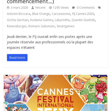
commencement…)
3 mars 2026
Vincent
1295 Views
0 Comments
,
,
,
,
Antonin Boccara
Blue Orange
Carcassonne
FIJ Cannes 2026
,
,
,
,
Gricha German
Kodama Games
Labyrinthe
Quentin Guidotti
,
,
Ravensburger
Romaric Galonnier
Smartgames
Jeudi dernier, le FIJ ouvrait enfin ses portes après une
journée réservée aux professionnels où la plupart des
espaces n’étaient
Read more