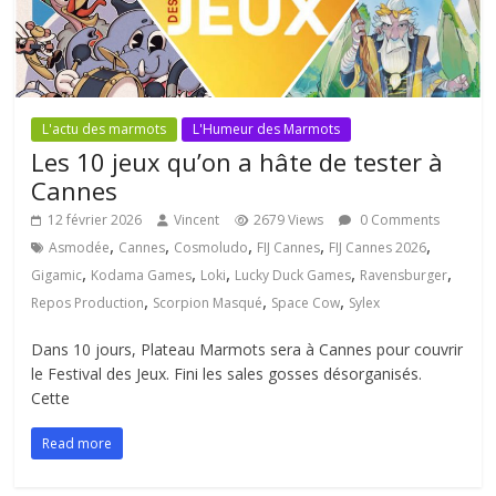
L'actu des marmots
L'Humeur des Marmots
Les 10 jeux qu’on a hâte de tester à
Cannes
12 février 2026
Vincent
2679 Views
0 Comments
,
,
,
,
,
Asmodée
Cannes
Cosmoludo
FIJ Cannes
FIJ Cannes 2026
,
,
,
,
,
Gigamic
Kodama Games
Loki
Lucky Duck Games
Ravensburger
,
,
,
Repos Production
Scorpion Masqué
Space Cow
Sylex
Dans 10 jours, Plateau Marmots sera à Cannes pour couvrir
le Festival des Jeux. Fini les sales gosses désorganisés.
Cette
Read more