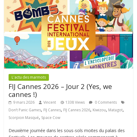
L'actu des marmots
FIJ Cannes 2026 – Jour 2 (Yes, we
cannes !)
9 mars 2026
Vincent
1338 Views
0 Comments
,
,
,
,
,
Don’t Panic Games
FIJ Cannes
FIJ Cannes 2026
Kiwizou
Matagot
,
Scorpion Masqué
Space Cow
Deuxième journée dans les sous-sols moites du palais des