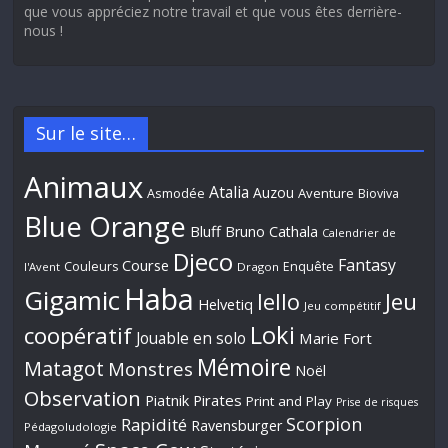
que vous appréciez notre travail et que vous êtes derrière-
nous !
Sur le site…
Animaux
Atalia
Auzou
Aventure
Asmodée
Bioviva
Blue Orange
Bluff
Bruno Cathala
Calendrier de
Djeco
Fantasy
Course
Couleurs
Enquête
l'Avent
Dragon
Haba
Gigamic
Jeu
Iello
Helvetiq
Jeu compétitif
Loki
coopératif
Jouable en solo
Marie Fort
Mémoire
Matagot
Monstres
Noël
Observation
Piatnik
Pirates
Print and Play
Prise de risques
Scorpion
Rapidité
Ravensburger
Pédagoludologie