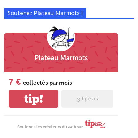
Soutenez Plateau Marmots !
Plateau Marmots
7 €
collectés par
mois
tip!
3
tipeurs
Soutenez les créateurs du web sur