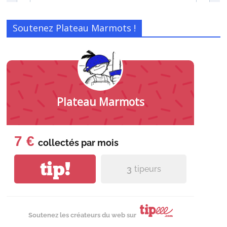
Soutenez Plateau Marmots !
Plateau Marmots
7 €
collectés par
mois
tip!
3
tipeurs
Soutenez les créateurs du web sur