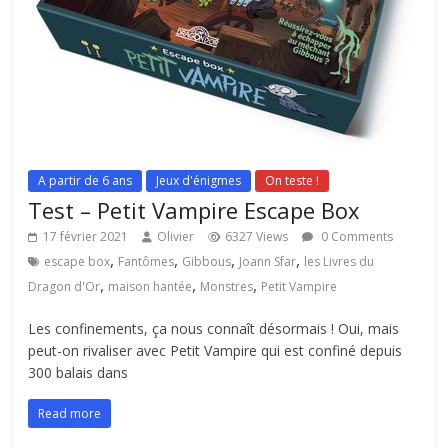
A partir de 6 ans
Jeux d'énigmes
On teste !
Test – Petit Vampire Escape Box
17 février 2021
Olivier
6327 Views
0 Comments
,
,
,
,
escape box
Fantômes
Gibbous
Joann Sfar
les Livres du
,
,
,
Dragon d'Or
maison hantée
Monstres
Petit Vampire
Les confinements, ça nous connaît désormais ! Oui, mais
peut-on rivaliser avec Petit Vampire qui est confiné depuis
300 balais dans
Read more