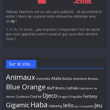
Plateau Marmots est un site sans publicité… et qui entend le
rester ! Merci de soutenir notre démarche éditoriale avec
un
tip !
1, 5 10, 15 euros… peu importe ! L’important c’est de savoir
que vous appréciez notre travail et que vous êtes derrière-
nous !
Sur le site…
Animaux
Atalia
Auzou
Aventure
Asmodée
Bioviva
Blue Orange
Bluff
Bruno Cathala
Calendrier de
Djeco
Fantasy
Course
Couleurs
Enquête
l'Avent
Dragon
Haba
Gigamic
Jeu
Iello
Helvetiq
Jeu compétitif