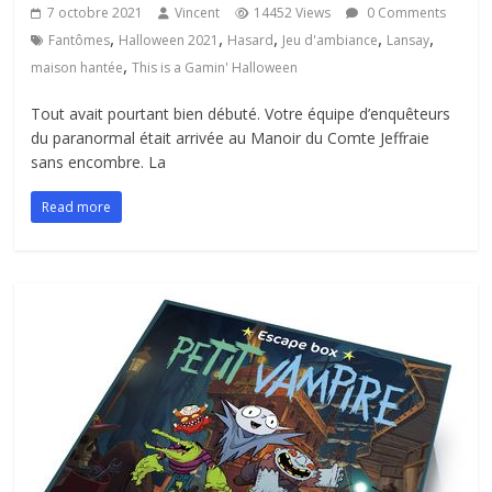
7 octobre 2021
Vincent
14452 Views
0 Comments
,
,
,
,
,
Fantômes
Halloween 2021
Hasard
Jeu d'ambiance
Lansay
,
maison hantée
This is a Gamin' Halloween
Tout avait pourtant bien débuté. Votre équipe d’enquêteurs
du paranormal était arrivée au Manoir du Comte Jeffraie
sans encombre. La
Read more