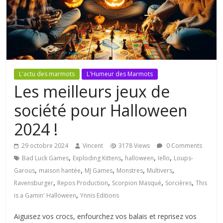
L'actu des marmots
L'Humeur des Marmots
Les meilleurs jeux de
société pour Halloween
2024 !
29 octobre 2024
Vincent
3178 Views
0 Comments
,
,
,
,
Bad Luck Games
Exploding Kittens
halloween
Iello
Loups-
,
,
,
,
,
Garous
maison hantée
MJ Games
Monstres
Multivers
,
,
,
,
Ravensburger
Repos Production
Scorpion Masqué
Sorcières
This
,
is a Gamin' Halloween
Ynnis Editions
Aiguisez vos crocs, enfourchez vos balais et reprisez vos