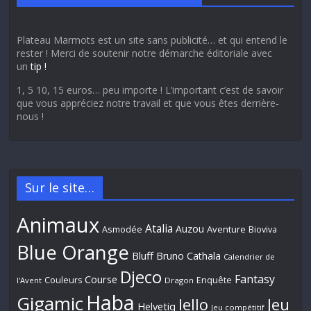
Plateau Marmots est un site sans publicité… et qui entend le
rester ! Merci de soutenir notre démarche éditoriale avec
un
tip !
1, 5 10, 15 euros… peu importe ! L’important c’est de savoir
que vous appréciez notre travail et que vous êtes derrière-
nous !
Sur le site…
Animaux
Atalia
Auzou
Aventure
Asmodée
Bioviva
Blue Orange
Bluff
Bruno Cathala
Calendrier de
Djeco
Fantasy
Course
Couleurs
Enquête
l'Avent
Dragon
Haba
Gigamic
Jeu
Iello
Helvetiq
Jeu compétitif