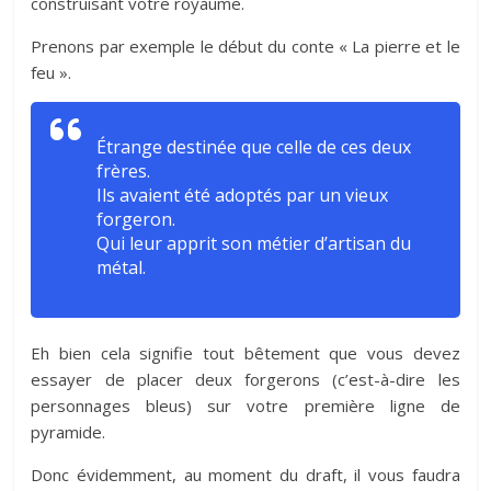
construisant votre royaume.
Prenons par exemple le début du conte « La pierre et le
feu ».
Étrange destinée que celle de ces deux
frères.
Ils avaient été adoptés par un vieux
forgeron.
Qui leur apprit son métier d’artisan du
métal.
Eh bien cela signifie tout bêtement que vous devez
essayer de placer deux forgerons (c’est-à-dire les
personnages bleus) sur votre première ligne de
pyramide.
Donc évidemment, au moment du draft, il vous faudra