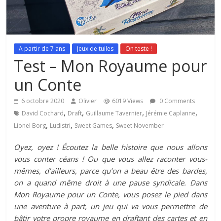
A partir de 7 ans
Jeux de tuiles
On teste !
Test – Mon Royaume pour
un Conte
6 octobre 2020
Olivier
6019 Views
0 Comments
,
,
,
,
David Cochard
Draft
Guillaume Tavernier
Jérémie Caplanne
,
,
,
Lionel Borg
Ludistri
Sweet Games
Sweet November
Oyez, oyez ! Écoutez la belle histoire que nous allons
vous conter céans ! Ou que vous allez raconter vous-
mêmes, d’ailleurs, parce qu’on a beau être des bardes,
on a quand même droit à une pause syndicale. Dans
Mon Royaume pour un Conte, vous posez le pied dans
une aventure à part, un jeu qui va vous permettre de
bâtir votre propre royaume en draftant des cartes et en