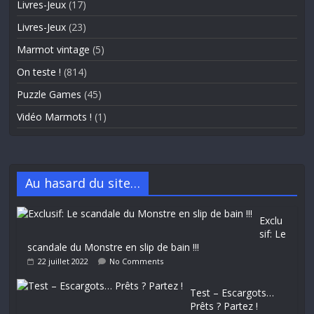
Livres-Jeux
(17)
Livres-Jeux
(23)
Marmot vintage
(5)
On teste !
(814)
Puzzle Games
(45)
Vidéo Marmots !
(1)
Au hasard du site…
Exclu
sif: Le
scandale du Monstre en slip de bain !!!
22 juillet 2022
No Comments
Test – Escargots…
Prêts ? Partez !