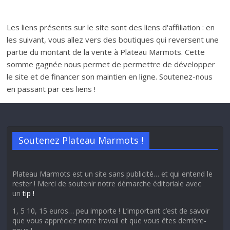
Les liens présents sur le site sont des liens d'affiliation : en
les suivant, vous allez vers des boutiques qui reversent une
partie du montant de la vente à Plateau Marmots. Cette
somme gagnée nous permet de permettre de développer
le site et de financer son maintien en ligne. Soutenez-nous
en passant par ces liens !
Soutenez Plateau Marmots !
Plateau Marmots est un site sans publicité… et qui entend le
rester ! Merci de soutenir notre démarche éditoriale avec
un
tip !
1, 5 10, 15 euros… peu importe ! L’important c’est de savoir
que vous appréciez notre travail et que vous êtes derrière-