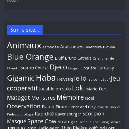
nous !
Sur le site…
Animaux
Atalia
Auzou
Aventure
Asmodée
Bioviva
Blue Orange
Bluff
Bruno Cathala
Calendrier de
Djeco
Fantasy
Course
Couleurs
Enquête
l'Avent
Dragon
Haba
Gigamic
Jeu
Iello
Helvetiq
Jeu compétitif
Loki
coopératif
Jouable en solo
Marie Fort
Mémoire
Matagot
Monstres
Noël
Observation
Piatnik
Pirates
Print and Play
Prise de risques
Scorpion
Rapidité
Ravensburger
Pédagoludologie
Space Cow
Masqué
Stratégie
Tactique
The Flying Games
Théo Rivière
This is a Gamin' Halloween
Wilfried Fort