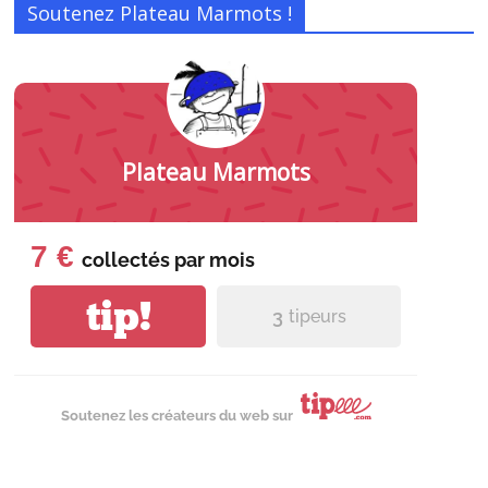
Soutenez Plateau Marmots !
Plateau Marmots
7 €
collectés par
mois
tip!
3
tipeurs
Soutenez les créateurs du web sur