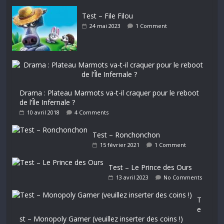
Test – File Filou
24 mai 2023
1 Comment
Drama : Plateau Marmots va-t-il craquer pour le reboot
de l’Île Infernale ?
10 avril 2018
4 Comments
Test – Ronchonchon
15 février 2021
1 Comment
Test – Le Prince des Ours
13 avril 2023
No Comments
T
e
st – Monopoly Gamer (veuillez inserter des coins !)