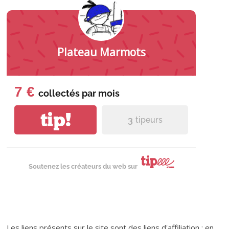
Plateau Marmots
7 €
collectés par
mois
tip!
3
tipeurs
Soutenez les créateurs du web sur
Les liens présents sur le site sont des liens d'affiliation : en