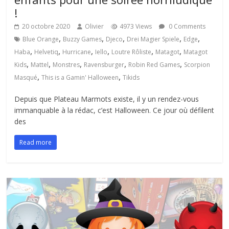
!
20 octobre 2020
Olivier
4973 Views
0 Comments
,
,
,
,
,
Blue Orange
Buzzy Games
Djeco
Drei Magier Spiele
Edge
,
,
,
,
,
,
Haba
Helvetiq
Hurricane
Iello
Loutre Rôliste
Matagot
Matagot
,
,
,
,
,
Kids
Mattel
Monstres
Ravensburger
Robin Red Games
Scorpion
,
,
Masqué
This is a Gamin' Halloween
Tikids
Depuis que Plateau Marmots existe, il y un rendez-vous
immanquable à la rédac, c’est Halloween. Ce jour où défilent
des
Read more