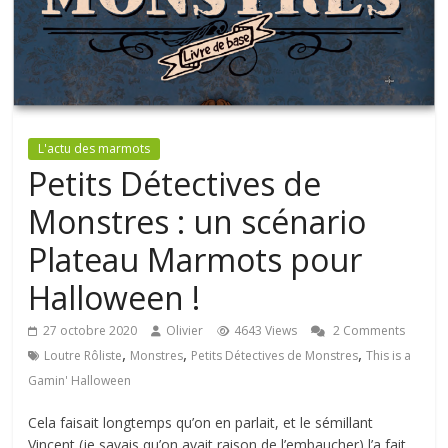
L'actu des marmots
Petits Détectives de
Monstres : un scénario
Plateau Marmots pour
Halloween !
27 octobre 2020
Olivier
4643 Views
2 Comments
,
,
,
Loutre Rôliste
Monstres
Petits Détectives de Monstres
This is a
Gamin' Halloween
Cela faisait longtemps qu’on en parlait, et le sémillant
Vincent (je savais qu’on avait raison de l’embaucher) l’a fait.