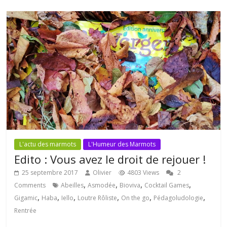
L'actu des marmots
L'Humeur des Marmots
Edito : Vous avez le droit de rejouer !
25 septembre 2017
Olivier
4803 Views
2
,
,
,
,
Comments
Abeilles
Asmodée
Bioviva
Cocktail Games
,
,
,
,
,
,
Gigamic
Haba
Iello
Loutre Rôliste
On the go
Pédagoludologie
Rentrée