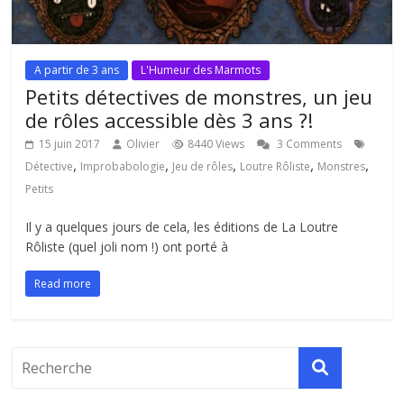
A partir de 3 ans
L'Humeur des Marmots
Petits détectives de monstres, un jeu
de rôles accessible dès 3 ans ?!
15 juin 2017
Olivier
8440 Views
3 Comments
,
,
,
,
,
Détective
Improbabologie
Jeu de rôles
Loutre Rôliste
Monstres
Petits
Il y a quelques jours de cela, les éditions de La Loutre
Rôliste (quel joli nom !) ont porté à
Read more