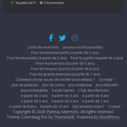
16 juillet 2017
3 Comments
L’actu des marmots
Les jeux incontournables
Pour les tout-tout petits (à partir de 2 ans)
Pour les tout petits (à partir de 3 ans)
Pour les petits (à partir de 4 ans)
Pour les marmots (à partir de 5 ans)
Pour les moyens grands (à partir de 6 ans)
Pour les grands marmots (à partir de 7 ans)
Comment choisir un jeu de société pour enfants ?
On teste !
Jeux de plateaux
Jeux de cartes
Jeux d’adresse
Jeux éducatifs
Jeux inclassables
Puzzle Games
L’Âge des Marmots
A partir de 2 ans
A partir de 3 ans
A partir de 4 ans
A partir de 5 ans
A partir de 6 ans
A partir de 7 ans
A partir de 8 ans
A partir de 10 ans
Qui sommes nous ?
Contact
Copyright © 2026
Plateau Marmots
. All rights reserved.
Theme: ColorMag Pro by
ThemeGrill.
. Powered by
WordPress
.