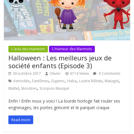
L'actu des marmots
L'Humeur des Marmots
Halloween : Les meilleurs jeux de
société enfants (Episode 3)
30 octobre 2017
Olivier
6114 Views
0 Comments
,
,
,
,
,
,
Asmodée
Fantômes
Gigamic
Haba
Loutre Rôliste
Matagot
,
,
Mattel
Monstres
Scorpion Masqué
Enfin ! Enfin nous y voici ! La lourde horloge fait rouler ses
engrenages, les portes grincent et le parquet craque.
Read more