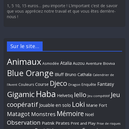
1, 5 10, 15 euros… peu importe ! L’important c’est de savoir
que vous appréciez notre travail et que vous êtes derrière-
nous !
Sur le site…
Animaux
Atalia
Auzou
Aventure
Asmodée
Bioviva
Blue Orange
Bluff
Bruno Cathala
Calendrier de
Djeco
Fantasy
Course
Couleurs
Enquête
l'Avent
Dragon
Haba
Gigamic
Jeu
Iello
Helvetiq
Jeu compétitif
Loki
coopératif
Jouable en solo
Marie Fort
Mémoire
Matagot
Monstres
Noël
Observation
Piatnik
Pirates
Print and Play
Prise de risques