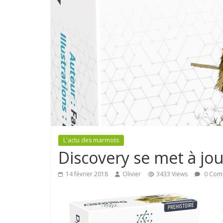
L'actu des marmots
Discovery se met à jou
14 février 2018
Olivier
3433 Views
0 Com