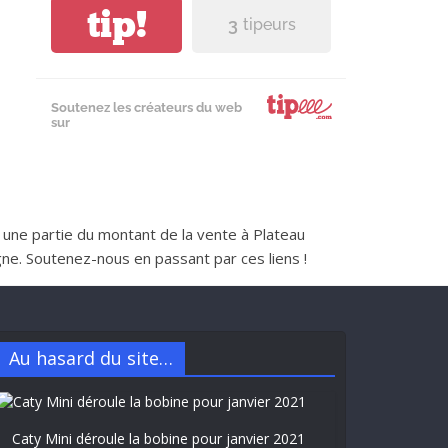
tip!
3
tipeurs
Soutenez les créateurs du web
sur
nt une partie du montant de la vente à Plateau
e. Soutenez-nous en passant par ces liens !
Au hasard du site…
Caty Mini déroule la bobine pour janvier 2021