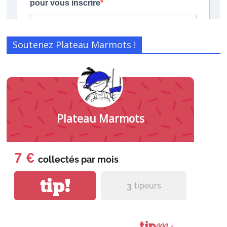
Soutenez Plateau Marmots !
Plateau Marmots
7 €
collectés par
mois
tip!
3
tipeurs