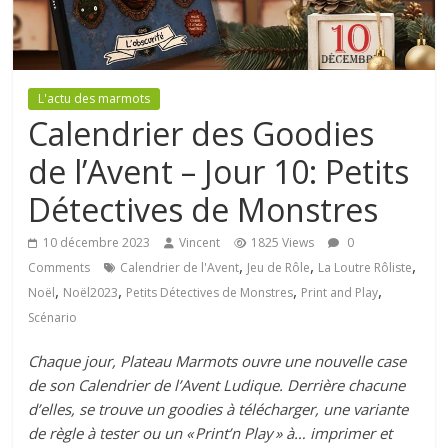
L'actu des marmots
Calendrier des Goodies
de l’Avent – Jour 10: Petits
Détectives de Monstres
10 décembre 2023
Vincent
1825 Views
0
,
,
,
Comments
Calendrier de l'Avent
Jeu de Rôle
La Loutre Rôliste
,
,
,
,
Noël
Noël2023
Petits Détectives de Monstres
Print and Play
Scénario
Chaque jour, Plateau Marmots ouvre une nouvelle case
de son Calendrier de l’Avent Ludique. Derrière chacune
d’elles, se trouve un goodies à télécharger, une variante
de règle à tester ou un « Print’n Play » à… imprimer et