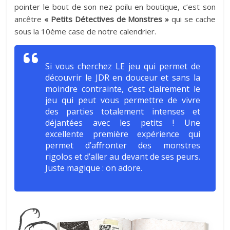
pointer le bout de son nez poilu en boutique, c’est son
ancêtre
« Petits Détectives de Monstres »
qui se cache
sous la 10ème case de notre calendrier.
Si vous cherchez LE jeu qui permet de
découvrir le JDR en douceur et sans la
moindre contrainte, c’est clairement le
jeu qui peut vous permettre de vivre
des parties totalement intenses et
déjantées avec les petits ! Une
excellente première expérience qui
permet d’affronter des monstres
rigolos et d’aller au devant de ses peurs.
Juste magique : on adore.