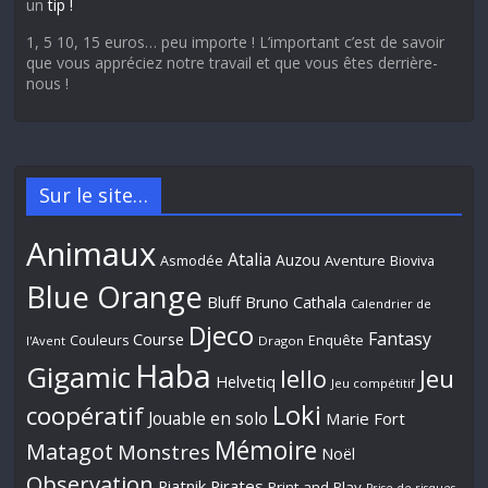
un
tip !
1, 5 10, 15 euros… peu importe ! L’important c’est de savoir
que vous appréciez notre travail et que vous êtes derrière-
nous !
Sur le site…
Animaux
Atalia
Auzou
Aventure
Asmodée
Bioviva
Blue Orange
Bluff
Bruno Cathala
Calendrier de
Djeco
Fantasy
Course
Couleurs
Enquête
l'Avent
Dragon
Haba
Gigamic
Jeu
Iello
Helvetiq
Jeu compétitif
Loki
coopératif
Jouable en solo
Marie Fort
Mémoire
Matagot
Monstres
Noël
Observation
Piatnik
Pirates
Print and Play