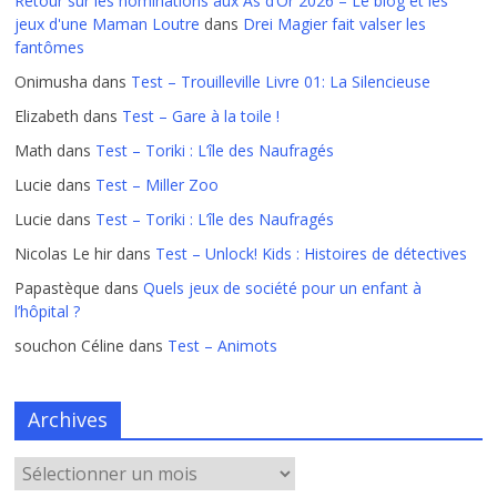
Retour sur les nominations aux As d’Or 2026 – Le blog et les
jeux d'une Maman Loutre
dans
Drei Magier fait valser les
fantômes
Onimusha
dans
Test – Trouilleville Livre 01: La Silencieuse
Elizabeth
dans
Test – Gare à la toile !
Math
dans
Test – Toriki : L’île des Naufragés
Lucie
dans
Test – Miller Zoo
Lucie
dans
Test – Toriki : L’île des Naufragés
Nicolas Le hir
dans
Test – Unlock! Kids : Histoires de détectives
Papastèque
dans
Quels jeux de société pour un enfant à
l’hôpital ?
souchon Céline
dans
Test – Animots
Archives