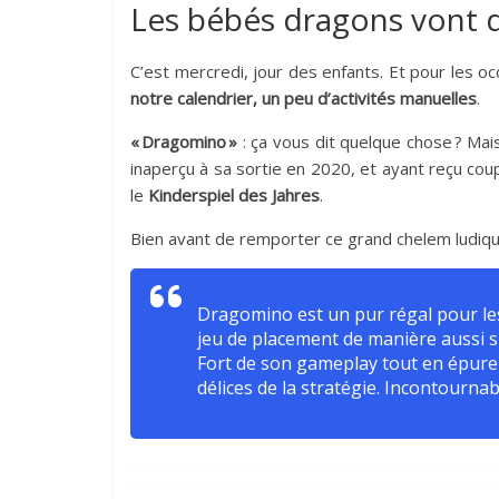
Les bébés dragons vont d
C’est mercredi, jour des enfants. Et pour les oc
notre calendrier, un peu d’activités manuelles
.
« Dragomino »
: ça vous dit quelque chose ? Ma
inaperçu à sa sortie en 2020, et ayant reçu coup
le
Kinderspiel des Jahres
.
Bien avant de remporter ce grand chelem ludique, 
Dragomino est un pur régal pour les
jeu de placement de manière aussi s
Fort de son gameplay tout en épure et
délices de la stratégie. Incontourna