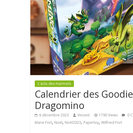
L'actu des marmots
Calendrier des Goodies
Dragomino
6 décembre 2023
Vincent
1790 Views
0 
,
,
,
,
Marie Fort
Noël
Noël2023
Papertoy
Wilfried Fort