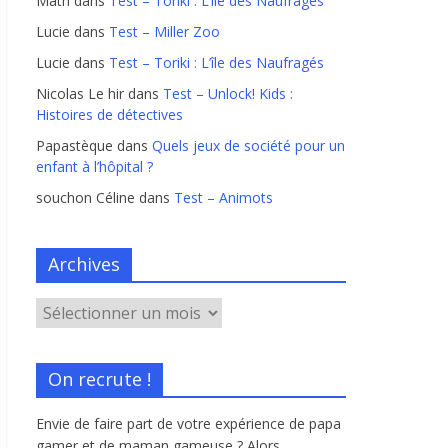
Math
dans
Test – Toriki : L’île des Naufragés
Lucie
dans
Test – Miller Zoo
Lucie
dans
Test – Toriki : L’île des Naufragés
Nicolas Le hir
dans
Test – Unlock! Kids :
Histoires de détectives
Papastèque
dans
Quels jeux de société pour un
enfant à l’hôpital ?
souchon Céline
dans
Test – Animots
Archives
On recrute !
Envie de faire part de votre expérience de papa
gamer et de maman gameuse ? Alors