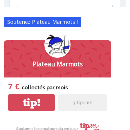
Soutenez Plateau Marmots !
Plateau Marmots
7 €
collectés par
mois
tip!
3
tipeurs
Soutenez les créateurs du web sur