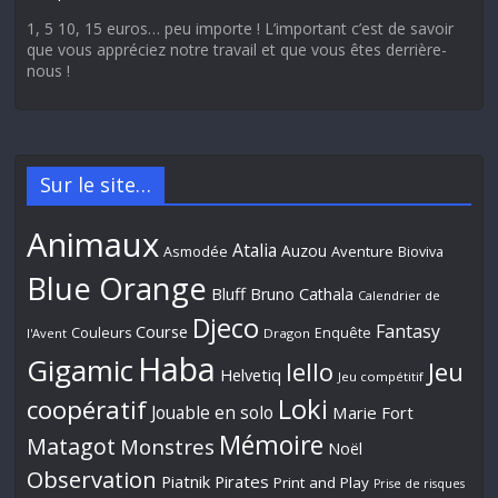
1, 5 10, 15 euros… peu importe ! L’important c’est de savoir
que vous appréciez notre travail et que vous êtes derrière-
nous !
Sur le site…
Animaux
Atalia
Auzou
Aventure
Asmodée
Bioviva
Blue Orange
Bluff
Bruno Cathala
Calendrier de
Djeco
Fantasy
Course
Couleurs
Enquête
l'Avent
Dragon
Haba
Gigamic
Jeu
Iello
Helvetiq
Jeu compétitif
Loki
coopératif
Jouable en solo
Marie Fort
Mémoire
Matagot
Monstres
Noël
Observation
Piatnik
Pirates
Print and Play
Prise de risques