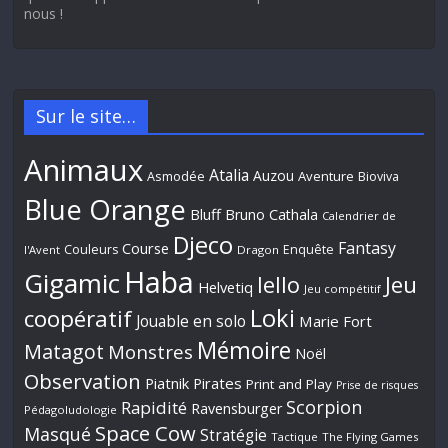
nous !
Sur le site…
Animaux
Atalia
Auzou
Aventure
Asmodée
Bioviva
Blue Orange
Bluff
Bruno Cathala
Calendrier de
Djeco
Fantasy
Course
Couleurs
Enquête
l'Avent
Dragon
Haba
Gigamic
Jeu
Iello
Helvetiq
Jeu compétitif
Loki
coopératif
Jouable en solo
Marie Fort
Mémoire
Matagot
Monstres
Noël
Observation
Piatnik
Pirates
Print and Play
Prise de risques
Scorpion
Rapidité
Ravensburger
Pédagoludologie
Space Cow
Masqué
Stratégie
Tactique
The Flying Games