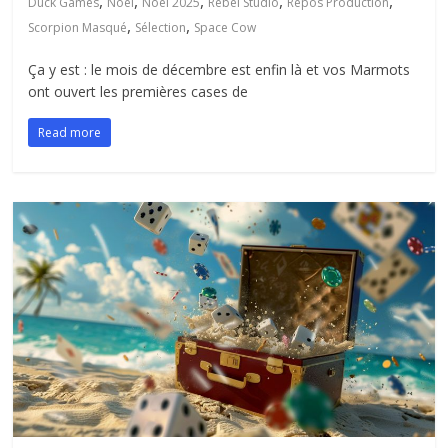
,
,
,
,
,
Duck Games
Noël
Noël 2025
Rebel Studio
Repos Production
,
,
Scorpion Masqué
Sélection
Space Cow
Ça y est : le mois de décembre est enfin là et vos Marmots
ont ouvert les premières cases de
Read more