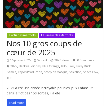
L'actu des marmots
L'Humeur des Marmots
Nos 10 gros coups de
cœur de 2025
16 janvier 2026
Vincent
2870 Views
0 Comments
,
,
,
,
,
2025
Bankiiiz Editions
Blue Orange
Iello
Loki
Lucky Duck
,
,
,
,
,
Games
Repos Production
Scorpion Masqué
Sélection
Space Cow
TOP
2025 a été une année incroyable pour les jeux Enfant. Et
dans le flot des 150 sorties, il a été
Read more