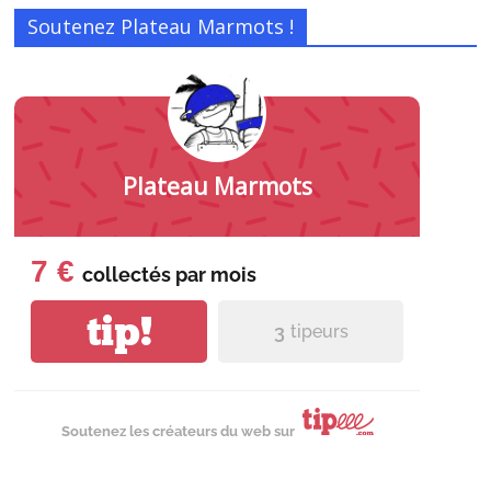
Soutenez Plateau Marmots !
Plateau Marmots
7 €
collectés par
mois
tip!
3
tipeurs
Soutenez les créateurs du web sur