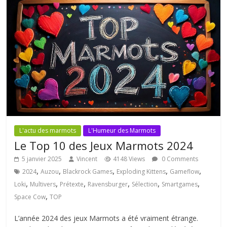
L'actu des marmots
L'Humeur des Marmots
Le Top 10 des Jeux Marmots 2024
5 janvier 2025
Vincent
4148 Views
0 Comments
,
,
,
,
,
2024
Auzou
Blackrock Games
Exploding Kittens
Gameflow
,
,
,
,
,
,
Loki
Multivers
Prétexte
Ravensburger
Sélection
Smartgames
,
Space Cow
TOP
L’année 2024 des jeux Marmots a été vraiment étrange.