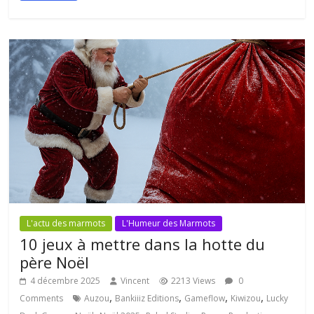
L'actu des marmots
L'Humeur des Marmots
10 jeux à mettre dans la hotte du
père Noël
4 décembre 2025
Vincent
2213 Views
0
,
,
,
,
Comments
Auzou
Bankiiiz Editions
Gameflow
Kiwizou
Lucky