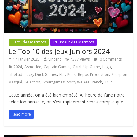
L'actu des marmots
L'Humeur des Marmots
Le Top 10 des jeux Juniors 2024
14 janvier 2025
Vincent
4377 Views
0 Comments
,
,
,
,
,
2024
Asmodée
Captain Games
Catch Up Game
Lego
,
,
,
,
Libellud
Lucky Duck Games
Play Punk
Repos Production
Scorpion
,
,
,
,
Masqué
Sélection
Smartgames
Sorry We Are French
TOP
Cette année, on a été bien embêté. A l’heure de faire notre
sélection annuelle, on s’est rapidement rendu compte que
Read more