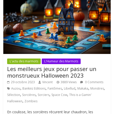
L'actu des marmots
L'Humeur des Marmots
Les meilleurs jeux pour passer un
monstrueux Halloween 2023
29 octobre 2023
Vincent
3889 Views
0 Comments
,
,
,
,
,
,
Auzou
Bankiiiz Editions
Fantômes
Libellud
Makaka
Monstres
,
,
,
,
Sélection
Sorcières
Sorciers
Space Cow
This is a Gamin'
,
Halloween
Zombies
En coulisse, les sorcières récurent leur chaudron, les