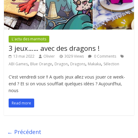
L'actu des marmots
3 jeux…… avec des dragons !
13 mai 2022
Olivier
3029 Views
0 Comments
,
,
,
,
,
ABI Games
Blue Orange
Dragon
Dragons
Makaka
Sélection
C’est vendredi soir !! A quels jeux allez vous jouer ce week-
end ? Et si on vous soufflait quelques idées ? Aujourd’hui,
nous
Read more
← Précédent