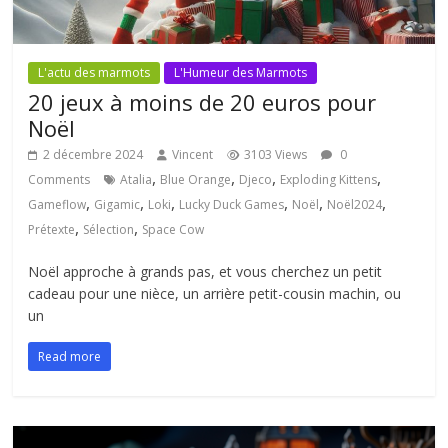
L'actu des marmots
L'Humeur des Marmots
20 jeux à moins de 20 euros pour
Noël
2 décembre 2024
Vincent
3103 Views
0
,
,
,
,
Comments
Atalia
Blue Orange
Djeco
Exploding Kittens
,
,
,
,
,
,
Gameflow
Gigamic
Loki
Lucky Duck Games
Noël
Noël2024
,
,
Prétexte
Sélection
Space Cow
Noël approche à grands pas, et vous cherchez un petit
cadeau pour une nièce, un arrière petit-cousin machin, ou
un
Read more