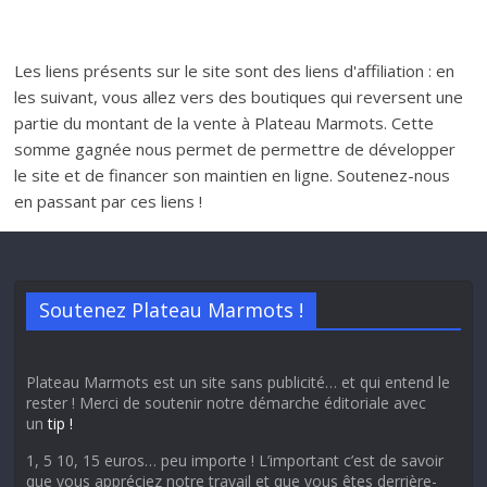
Les liens présents sur le site sont des liens d'affiliation : en
les suivant, vous allez vers des boutiques qui reversent une
partie du montant de la vente à Plateau Marmots. Cette
somme gagnée nous permet de permettre de développer
le site et de financer son maintien en ligne. Soutenez-nous
en passant par ces liens !
Soutenez Plateau Marmots !
Plateau Marmots est un site sans publicité… et qui entend le
rester ! Merci de soutenir notre démarche éditoriale avec
un
tip !
1, 5 10, 15 euros… peu importe ! L’important c’est de savoir
que vous appréciez notre travail et que vous êtes derrière-