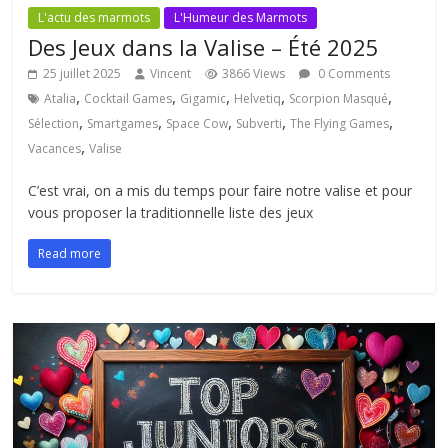
L'actu des marmots
L'Humeur des Marmots
Des Jeux dans la Valise – Été 2025
25 juillet 2025
Vincent
3866 Views
0 Comments
,
,
,
,
,
Atalia
Cocktail Games
Gigamic
Helvetiq
Scorpion Masqué
,
,
,
,
,
Sélection
Smartgames
Space Cow
Subverti
The Flying Games
,
Vacances
Valise
C’est vrai, on a mis du temps pour faire notre valise et pour
vous proposer la traditionnelle liste des jeux
Read more