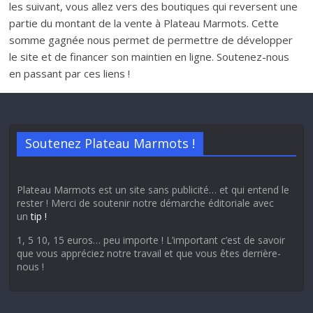
les suivant, vous allez vers des boutiques qui reversent une
partie du montant de la vente à Plateau Marmots. Cette
somme gagnée nous permet de permettre de développer
le site et de financer son maintien en ligne. Soutenez-nous
en passant par ces liens !
Soutenez Plateau Marmots !
Plateau Marmots est un site sans publicité… et qui entend le
rester ! Merci de soutenir notre démarche éditoriale avec
un
tip !
1, 5 10, 15 euros… peu importe ! L’important c’est de savoir
que vous appréciez notre travail et que vous êtes derrière-
nous !