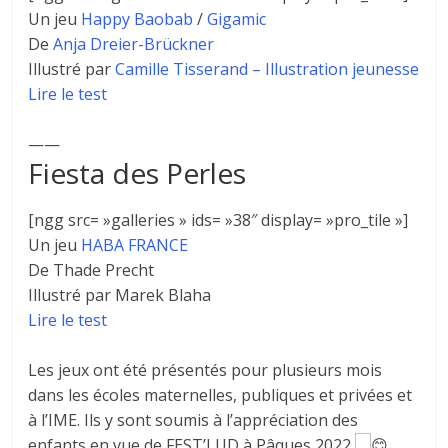
Un jeu
Happy Baobab
/
Gigamic
De
Anja Dreier-Brückner
Illustré par
Camille Tisserand – Illustration jeunesse
Lire le test
——
Fiesta des Perles
[ngg src= »galleries » ids= »38″ display= »pro_tile »]
Un jeu
HABA FRANCE
De Thade Precht
Illustré par Marek Blaha
Lire le test
Les jeux ont été présentés pour plusieurs mois
dans les écoles maternelles, publiques et privées et
à l’IME. Ils y sont soumis à l’appréciation des
enfants en vue de FEST’LUD à Pâques 2022