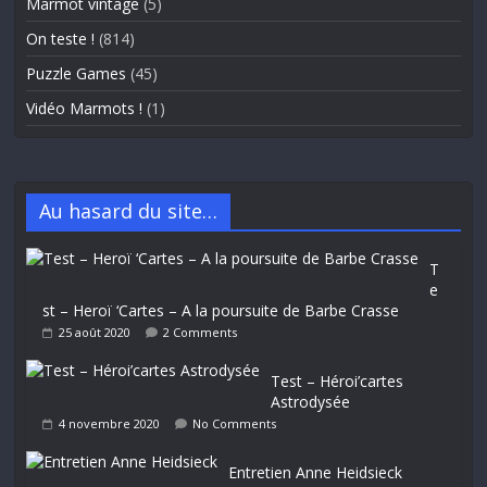
Marmot vintage
(5)
On teste !
(814)
Puzzle Games
(45)
Vidéo Marmots !
(1)
Au hasard du site…
T
e
st – Heroï ‘Cartes – A la poursuite de Barbe Crasse
25 août 2020
2 Comments
Test – Héroi’cartes
Astrodysée
4 novembre 2020
No Comments
Entretien Anne Heidsieck