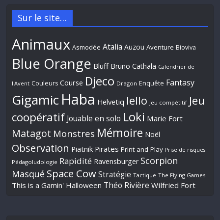
Sur le site…
Animaux
Atalia
Auzou
Aventure
Asmodée
Bioviva
Blue Orange
Bluff
Bruno Cathala
Calendrier de
Djeco
Fantasy
Course
Couleurs
Enquête
l'Avent
Dragon
Haba
Gigamic
Jeu
Iello
Helvetiq
Jeu compétitif
Loki
coopératif
Jouable en solo
Marie Fort
Mémoire
Matagot
Monstres
Noël
Observation
Piatnik
Pirates
Print and Play
Prise de risques
Scorpion
Rapidité
Ravensburger
Pédagoludologie
Space Cow
Masqué
Stratégie
Tactique
The Flying Games
Théo Rivière
This is a Gamin' Halloween
Wilfried Fort