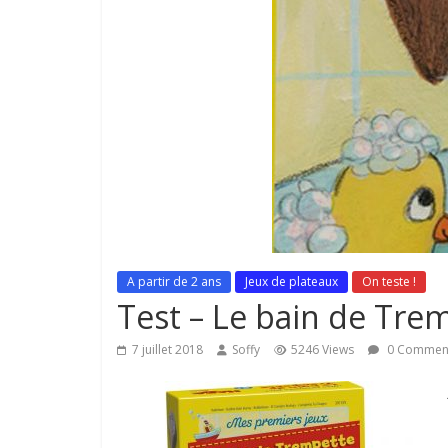
A partir de 2 ans
Jeux de plateaux
On teste !
Test – Le bain de Tre
7 juillet 2018
Soffy
5246 Views
0 Commen