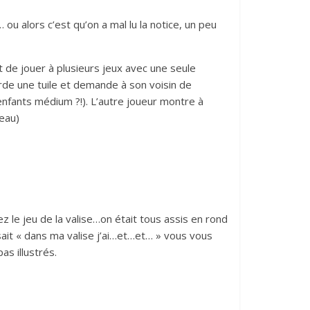
 ou alors c’est qu’on a mal lu la notice, un peu
e jouer à plusieurs jeux avec une seule
arde une tuile et demande à son voisin de
enfants médium ?!). L’autre joueur montre à
teau)
 le jeu de la valise…on était tous assis en rond
isait « dans ma valise j’ai…et…et… » vous vous
as illustrés.