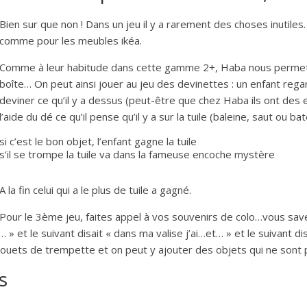
Bien sur que non ! Dans un jeu il y a rarement des choses inutiles…
comme pour les meubles ikéa.
Comme à leur habitude dans cette gamme 2+, Haba nous permet d
boîte… On peut ainsi jouer au jeu des devinettes : un enfant reg
deviner ce qu’il y a dessus (peut-être que chez Haba ils ont des 
l’aide du dé ce qu’il pense qu’il y a sur la tuile (baleine, saut ou ba
si c’est le bon objet, l’enfant gagne la tuile
s’il se trompe la tuile va dans la fameuse encoche mystère
A la fin celui qui a le plus de tuile a gagné.
Pour le 3ème jeu, faites appel à vos souvenirs de colo…vous savez
 » et le suivant disait « dans ma valise j’ai…et… » et le suivant d
es jouets de trempette et on peut y ajouter des objets qui ne sont p
s