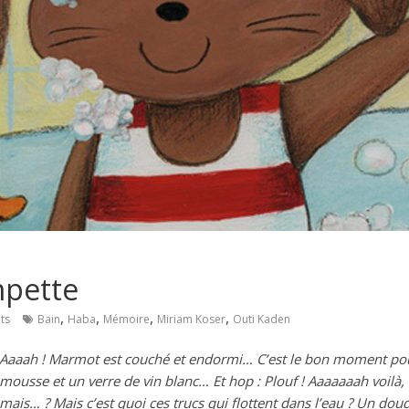
mpette
,
,
,
,
ts
Bain
Haba
Mémoire
Miriam Koser
Outi Kaden
Aaaah ! Marmot est couché et endormi… C’est le bon moment pour
mousse et un verre de vin blanc… Et hop : Plouf ! Aaaaaaah voilà, c
mais… ? Mais c’est quoi ces trucs qui flottent dans l’eau ? Un doud