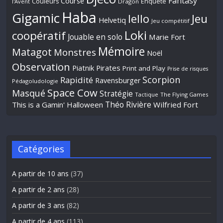
Fantasy
Course
Couleurs
Enquête
l'Avent
Dragon
Haba
Gigamic
Jeu
Iello
Helvetiq
Jeu compétitif
Loki
coopératif
Jouable en solo
Marie Fort
Mémoire
Matagot
Monstres
Noël
Observation
Piatnik
Pirates
Print and Play
Prise de risques
Scorpion
Rapidité
Ravensburger
Pédagoludologie
Space Cow
Masqué
Stratégie
Tactique
The Flying Games
Théo Rivière
This is a Gamin' Halloween
Wilfried Fort
Catégories
A partir de 10 ans
(37)
A partir de 2 ans
(28)
A partir de 3 ans
(82)
A partir de 4 ans
(113)