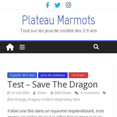
Plateau Marmots
Tout sur les jeux de société des 2-9 ans
A partir de 5 ans
Jeux de plateaux
On teste !
Test – Save The Dragon
20 mai 2020
Olivier
6450 Views
4 Comments
,
,
,
Blue Orange
Dragon
Frédéric Moyersoen
Stivo
Il était une fois dans un royaume resplendissant, trois