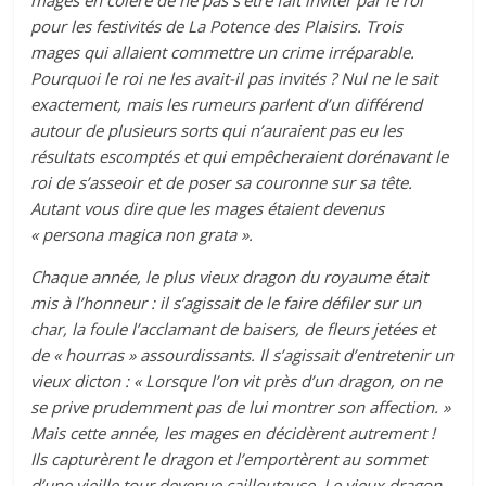
mages en colère de ne pas s’être fait inviter par le roi
pour les festivités de La Potence des Plaisirs. Trois
mages qui allaient commettre un crime irréparable.
Pourquoi le roi ne les avait-il pas invités ? Nul ne le sait
exactement, mais les rumeurs parlent d’un différend
autour de plusieurs sorts qui n’auraient pas eu les
résultats escomptés et qui empêcheraient dorénavant le
roi de s’asseoir et de poser sa couronne sur sa tête.
Autant vous dire que les mages étaient devenus
« persona magica non grata ».
Chaque année, le plus vieux dragon du royaume était
mis à l’honneur : il s’agissait de le faire défiler sur un
char, la foule l’acclamant de baisers, de fleurs jetées et
de « hourras » assourdissants. Il s’agissait d’entretenir un
vieux dicton : « Lorsque l’on vit près d’un dragon, on ne
se prive prudemment pas de lui montrer son affection. »
Mais cette année, les mages en décidèrent autrement !
Ils capturèrent le dragon et l’emportèrent au sommet
d’une vieille tour devenue caillouteuse. Le vieux dragon