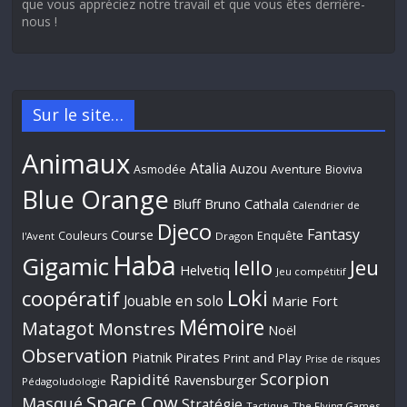
que vous appréciez notre travail et que vous êtes derrière-
nous !
Sur le site…
Animaux
Atalia
Auzou
Aventure
Asmodée
Bioviva
Blue Orange
Bluff
Bruno Cathala
Calendrier de
Djeco
Fantasy
Course
Couleurs
Enquête
l'Avent
Dragon
Haba
Gigamic
Jeu
Iello
Helvetiq
Jeu compétitif
Loki
coopératif
Jouable en solo
Marie Fort
Mémoire
Matagot
Monstres
Noël
Observation
Piatnik
Pirates
Print and Play
Prise de risques
Scorpion
Rapidité
Ravensburger
Pédagoludologie
Space Cow
Masqué
Stratégie
Tactique
The Flying Games