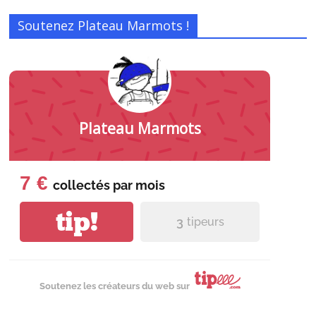
Soutenez Plateau Marmots !
Plateau Marmots
7 €
collectés par
mois
tip!
3
tipeurs
Soutenez les créateurs du web sur