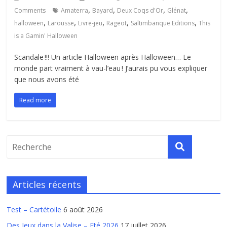
,
,
,
,
Comments
Amaterra
Bayard
Deux Coqs d'Or
Glénat
,
,
,
,
,
halloween
Larousse
Livre-jeu
Rageot
Saltimbanque Editions
This
is a Gamin' Halloween
Scandale !!! Un article Halloween après Halloween… Le
monde part vraiment à vau-l’eau ! J’aurais pu vous expliquer
que nous avons été
Read more
Articles récents
Test – Cartétoile
6 août 2026
Des Jeux dans la Valise – Eté 2026
17 juillet 2026