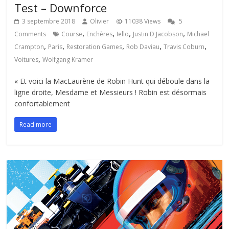
Test – Downforce
3 septembre 2018
Olivier
11038 Views
5
,
,
,
,
Comments
Course
Enchères
Iello
Justin D Jacobson
Michael
,
,
,
,
,
Crampton
Paris
Restoration Games
Rob Daviau
Travis Coburn
,
Voitures
Wolfgang Kramer
« Et voici la MacLaurène de Robin Hunt qui déboule dans la
ligne droite, Mesdame et Messieurs ! Robin est désormais
confortablement
Read more