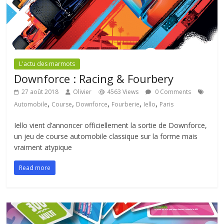
L'actu des marmots
Downforce : Racing & Fourbery
27 août 2018
Olivier
4563 Views
0 Comments
,
,
,
,
,
Automobile
Course
Downforce
Fourberie
Iello
Paris
Iello vient d’annoncer officiellement la sortie de Downforce,
un jeu de course automobile classique sur la forme mais
vraiment atypique
Read more