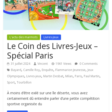
L'actu des marmots
Livres-Jeux
Le Coin des Livres-Jeux –
Spécial Paris
31 juillet 2024
Vincent
1961 Views
0 Comments
,
,
,
,
Bayard
Camille Roy
Enquête
Flammarion Jeunesse
Jeux
,
,
,
,
,
,
Olympiques
Livres-jeux
Martin Desbat
Milan
Paris
Paul Martin
,
Sport
Tourbillon
À moins d’être exilé sur une île déserte, vous avez
certainement dû entendre parler d’une petite compétition
sportive organisée du