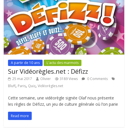
A partir de 10 ans
L'actu des marmots
Sur Vidéorègles.net : Défizz
25 mai 2017
Olivier
3189 Views
0 Comments
,
,
,
Bluff
Paris
Quiz
Vidéorègles.net
Cette semaine, une vidéorègle signée Olaf nous présente
les règles de Défizz, un jeu de culture générale où l’on parie
Read more