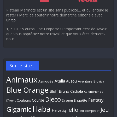
Plateau Marmots est un site sans publicité… et qui entend le
rester ! Merci de soutenir notre démarche éditoriale avec
un
tip !
1, 5 10, 15 euros… peu importe ! L’important c’est de savoir
que vous appréciez notre travail et que vous êtes derrière-
nous !
Sur le site…
Animaux
Atalia
Auzou
Aventure
Asmodée
Bioviva
Blue Orange
Bluff
Bruno Cathala
Calendrier de
Djeco
Fantasy
Course
Couleurs
Enquête
l'Avent
Dragon
Haba
Gigamic
Jeu
Iello
Helvetiq
Jeu compétitif