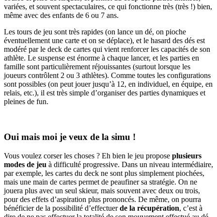
variées, et souvent spectaculaires, ce qui fonctionne très (très !) bien,
même avec des enfants de 6 ou 7 ans.
Les tours de jeu sont très rapides (on lance un dé, on pioche
éventuellement une carte et on se déplace), et le hasard des dés est
modéré par le deck de cartes qui vient renforcer les capacités de son
athlète. Le suspense est énorme à chaque lancer, et les parties en
famille sont particulièrement réjouissantes (surtout lorsque les
joueurs contrôlent 2 ou 3 athlètes). Comme toutes les configurations
sont possibles (on peut jouer jusqu’à 12, en individuel, en équipe, en
relais, etc.), il est très simple d’organiser des parties dynamiques et
pleines de fun.
Oui mais moi je veux de la simu !
Vous voulez corser les choses ? Eh bien le jeu propose
plusieurs
modes de jeu
à difficulté progressive. Dans un niveau intermédiaire,
par exemple, les cartes du deck ne sont plus simplement piochées,
mais une main de cartes permet de peaufiner sa stratégie. On ne
jouera plus avec un seul skieur, mais souvent avec deux ou trois,
pour des effets d’aspiration plus prononcés. De même, on pourra
bénéficier de la possibilité d’effectuer
de la récupération
, c’est à
dire de ne pas effectuer la totalité de son mouvement effectué au dé