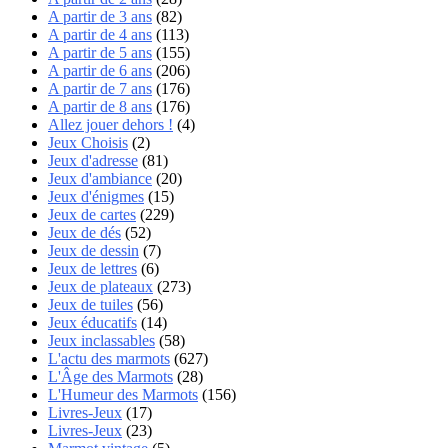
A partir de 3 ans
(82)
A partir de 4 ans
(113)
A partir de 5 ans
(155)
A partir de 6 ans
(206)
A partir de 7 ans
(176)
A partir de 8 ans
(176)
Allez jouer dehors !
(4)
Jeux Choisis
(2)
Jeux d'adresse
(81)
Jeux d'ambiance
(20)
Jeux d'énigmes
(15)
Jeux de cartes
(229)
Jeux de dés
(52)
Jeux de dessin
(7)
Jeux de lettres
(6)
Jeux de plateaux
(273)
Jeux de tuiles
(56)
Jeux éducatifs
(14)
Jeux inclassables
(58)
L'actu des marmots
(627)
L'Âge des Marmots
(28)
L'Humeur des Marmots
(156)
Livres-Jeux
(17)
Livres-Jeux
(23)