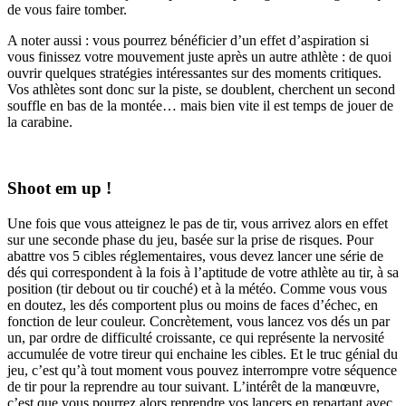
de vous faire tomber.
A noter aussi : vous pourrez bénéficier d’un effet d’aspiration si
vous finissez votre mouvement juste après un autre athlète : de quoi
ouvrir quelques stratégies intéressantes sur des moments critiques.
Vos athlètes sont donc sur la piste, se doublent, cherchent un second
souffle en bas de la montée… mais bien vite il est temps de jouer de
la carabine.
Shoot em up !
Une fois que vous atteignez le pas de tir, vous arrivez alors en effet
sur une seconde phase du jeu, basée sur la prise de risques. Pour
abattre vos 5 cibles réglementaires, vous devez lancer une série de
dés qui correspondent à la fois à l’aptitude de votre athlète au tir, à sa
position (tir debout ou tir couché) et à la météo. Comme vous vous
en doutez, les dés comportent plus ou moins de faces d’échec, en
fonction de leur couleur. Concrètement, vous lancez vos dés un par
un, par ordre de difficulté croissante, ce qui représente la nervosité
accumulée de votre tireur qui enchaine les cibles. Et le truc génial du
jeu, c’est qu’à tout moment vous pouvez interrompre votre séquence
de tir pour la reprendre au tour suivant. L’intérêt de la manœuvre,
c’est que vous pourrez alors reprendre vos lancers en repartant avec