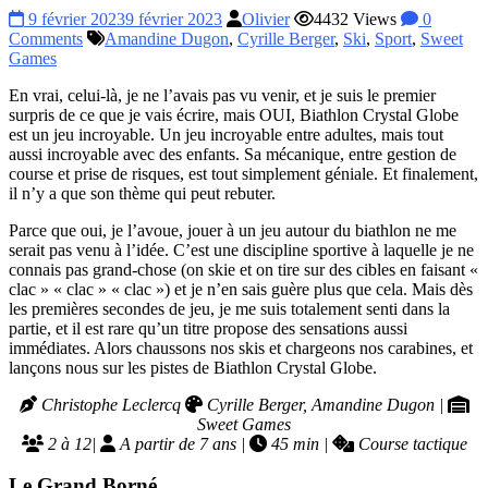
9 février 2023
9 février 2023
Olivier
4432 Views
0
Comments
Amandine Dugon
,
Cyrille Berger
,
Ski
,
Sport
,
Sweet
Games
En vrai, celui-là, je ne l’avais pas vu venir, et je suis le premier
surpris de ce que je vais écrire, mais OUI, Biathlon Crystal Globe
est un jeu incroyable. Un jeu incroyable entre adultes, mais tout
aussi incroyable avec des enfants. Sa mécanique, entre gestion de
course et prise de risques, est tout simplement géniale. Et finalement,
il n’y a que son thème qui peut rebuter.
Parce que oui, je l’avoue, jouer à un jeu autour du biathlon ne me
serait pas venu à l’idée. C’est une discipline sportive à laquelle je ne
connais pas grand-chose (on skie et on tire sur des cibles en faisant «
clac » « clac » « clac ») et je n’en sais guère plus que cela. Mais dès
les premières secondes de jeu, je me suis totalement senti dans la
partie, et il est rare qu’un titre propose des sensations aussi
immédiates. Alors chaussons nos skis et chargeons nos carabines, et
lançons nous sur les pistes de Biathlon Crystal Globe.
Christophe Leclercq
Cyrille Berger, Amandine Dugon |
Sweet Games
2 à 12|
A partir de 7 ans |
45 min |
Course tactique
Le Grand Borné