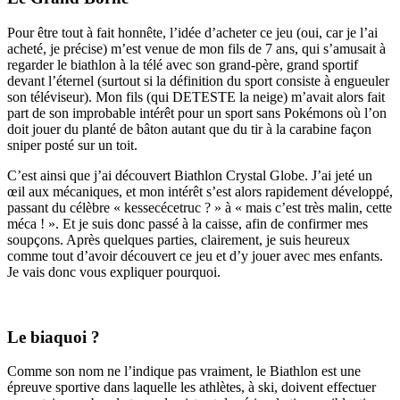
Pour être tout à fait honnête, l’idée d’acheter ce jeu (oui, car je l’ai
acheté, je précise) m’est venue de mon fils de 7 ans, qui s’amusait à
regarder le biathlon à la télé avec son grand-père, grand sportif
devant l’éternel (surtout si la définition du sport consiste à engueuler
son téléviseur). Mon fils (qui DETESTE la neige) m’avait alors fait
part de son improbable intérêt pour un sport sans Pokémons où l’on
doit jouer du planté de bâton autant que du tir à la carabine façon
sniper posté sur un toit.
C’est ainsi que j’ai découvert Biathlon Crystal Globe. J’ai jeté un
œil aux mécaniques, et mon intérêt s’est alors rapidement développé,
passant du célèbre « kessecécetruc ? » à « mais c’est très malin, cette
méca ! ». Et je suis donc passé à la caisse, afin de confirmer mes
soupçons. Après quelques parties, clairement, je suis heureux
comme tout d’avoir découvert ce jeu et d’y jouer avec mes enfants.
Je vais donc vous expliquer pourquoi.
Le biaquoi ?
Comme son nom ne l’indique pas vraiment, le Biathlon est une
épreuve sportive dans laquelle les athlètes, à ski, doivent effectuer