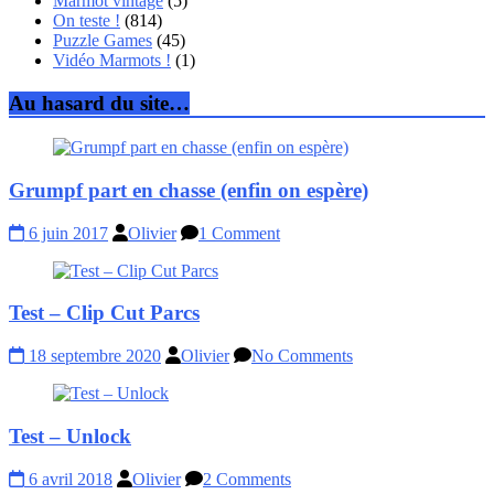
Marmot vintage
(5)
On teste !
(814)
Puzzle Games
(45)
Vidéo Marmots !
(1)
Au hasard du site…
Grumpf part en chasse (enfin on espère)
6 juin 2017
Olivier
1 Comment
Test – Clip Cut Parcs
18 septembre 2020
Olivier
No Comments
Test – Unlock
6 avril 2018
Olivier
2 Comments