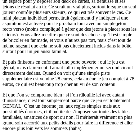
un espace pour y déposer son deck de cartes, sa défausse et ses
jetons de résultat au tir. Ce serait un vrai plus, surtout lorsque un seul
joueur contrôle plusieurs skieurs, ce qui est très souvent le cas. Ce
mini plateau individuel permettrait également d’y indiquer si une
aspiration est activée pour le prochain tour avec un simple jeton
recto verso (moins compliqué à gérer que des jetons à placer sous les
skieurs). Vous allez me dire que ce sont des choses qu’il est simple
de bricoler en fanmade, et vous n’aurez pas tort, mais c’est tout de
même rageant que cela ne soit pas directement inclus dans la boîte,
surtout pour un jeu aussi familial.
Et puis finissons en enfonçant une porte ouverte : oui le jeu est
génial, mais clairement il aurait fallu implémenter un second circuit
directement dedans. Quand on voit qu’une simple piste
supplémentaire est vendue 28 euros, cela amène le jeu complet à 78
euros, ce qui est beaucoup trop cher au vu de son contenu.
Et que l’on se comprenne bien : si l’on râlouille ici avec autant
d’insistance, c’est tout simplement parce que ce jeu est totalement
GENIAL. C’est un énorme jeu, aux règles simples mais aux
possibilités énormes, et il mérite de s’imposer sur toutes les tables
familiales, amatrices de sport ou non. Il mériterait vraiment un plus
grand soin accordé aux petits détails pour faire la différence et aller
encore plus loin vers les sommets (haha).