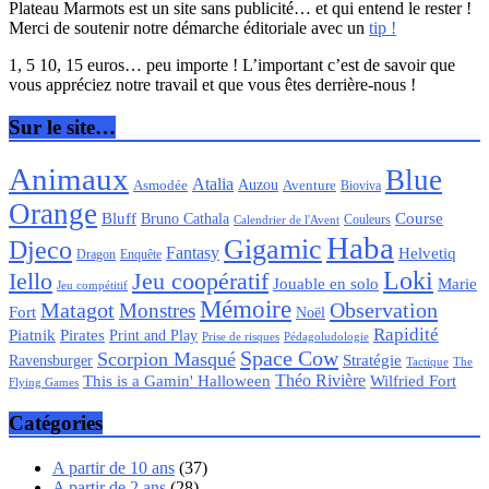
Plateau Marmots est un site sans publicité… et qui entend le rester !
Merci de soutenir notre démarche éditoriale avec un
tip !
1, 5 10, 15 euros… peu importe ! L’important c’est de savoir que
vous appréciez notre travail et que vous êtes derrière-nous !
Sur le site…
Animaux
Blue
Atalia
Auzou
Aventure
Asmodée
Bioviva
Orange
Bluff
Bruno Cathala
Course
Couleurs
Calendrier de l'Avent
Haba
Gigamic
Djeco
Fantasy
Helvetiq
Enquête
Dragon
Loki
Iello
Jeu coopératif
Jouable en solo
Marie
Jeu compétitif
Mémoire
Matagot
Observation
Monstres
Fort
Noël
Rapidité
Piatnik
Pirates
Print and Play
Pédagoludologie
Prise de risques
Space Cow
Scorpion Masqué
Stratégie
Ravensburger
Tactique
The
Théo Rivière
Wilfried Fort
This is a Gamin' Halloween
Flying Games
Catégories
A partir de 10 ans
(37)
A partir de 2 ans
(28)