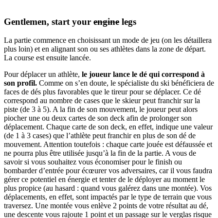
Gentlemen, start your
engine
legs
La partie commence en choisissant un mode de jeu (on les détaillera
plus loin) et en alignant son ou ses athlètes dans la zone de départ.
La course est ensuite lancée.
Pour déplacer un athlète,
le joueur lance le dé qui correspond à
son profil.
Comme on s’en doute, le spécialiste du ski bénéficiera de
faces de dés plus favorables que le tireur pour se déplacer. Ce dé
correspond au nombre de cases que le skieur peut franchir sur la
piste (de 3 à 5). A la fin de son mouvement, le joueur peut alors
piocher une ou deux cartes de son deck afin de prolonger son
déplacement. Chaque carte de son deck, en effet, indique une valeur
(de 1 à 3 cases) que l’athlète peut franchir en plus de son dé de
mouvement. Attention toutefois : chaque carte jouée est défaussée et
ne pourra plus être utilisée jusqu’à la fin de la partie. A vous de
savoir si vous souhaitez vous économiser pour le finish ou
bombarder d’entrée pour écœurer vos adversaires, car il vous faudra
gérer ce potentiel en énergie et tenter de le déployer au moment le
plus propice (au hasard : quand vous galérez dans une montée). Vos
déplacements, en effet, sont impactés par le type de terrain que vous
traversez. Une montée vous enlève 2 points de votre résultat au dé,
une descente vous rajoute 1 point et un passage sur le verglas risque