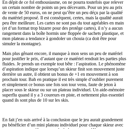
En dépit de ce fol enthousiasme, on ne pourra toutefois que relever
un certain nombre de points un peu décevants. Pour un jeu au prix
de vente de 50 euros, on ne peut qu’être un peu déçu par la qualité
du matériel proposé. Il est conséquent, certes, mais la qualité aurait
peu être meilleure. Les cartes ne sont pas du tout agréables en main
(et d’un format trop bizarre pour des protège cartes), il n’y a aucun
rangement dans la boîte hormis une floppée de sachets plastique, et
mon plateau a tendance à gondoler un chouia (ca doit être pour
simuler la montagne).
Mais plus gênant encore, il manque à mon sens un peu de matériel
pour justifier le prix, d’autant que ce matériel rendrait les parties plus
fluides. Je prends un exemple tout bête : l’aspiration. Le phénomène
d’aspiration indique que lorsqu’un skieur finit son mouvement juste
derrière un autre, il obtient un bonus de +1 en mouvement à son
prochain tour. Bah en pratique il est très simple d’oublier purement
et simplement ce bonus une fois son tour venu, faute de jeton à
placer sous le skieur ou sur un plateau individuel. Un aide-mémoire
superflu quand il y a 3 coureurs en piste, et nettement plus essentiel
quand ils sont plus de 10 sur les skis.
En fait j’en suis arrivé à la conclusion que le jeu aurait grandement
pu bénéficier d’un mini plateau individuel pour chaque skieur avec