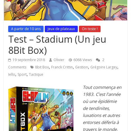
A partir de 10 ans
Jeux de plateaux
On teste !
Test – Stadium (Un jeu
8Bit Box)
19 septembre 2018
Olivier
6068 Views
2
,
,
,
,
Comments
8bit Box
Franck Crittin
Gestion
Grégoire Largey
,
,
Iello
Sport
Tactique
Tout commença en
1983. C’est l’année
où une épidémie
de tendinites,
luxations et autres
entorses déferla à
travers le monde.