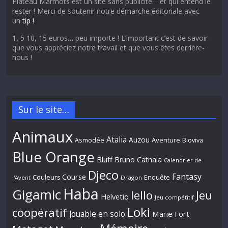
Plateau Marmots est un site sans publicité… et qui entend le
rester ! Merci de soutenir notre démarche éditoriale avec
un
tip !
1, 5 10, 15 euros… peu importe ! L’important c’est de savoir
que vous appréciez notre travail et que vous êtes derrière-
nous !
Sur le site…
Animaux
Atalia
Auzou
Aventure
Asmodée
Bioviva
Blue Orange
Bluff
Bruno Cathala
Calendrier de
Djeco
Fantasy
Course
Couleurs
Enquête
l'Avent
Dragon
Haba
Gigamic
Jeu
Iello
Helvetiq
Jeu compétitif
Loki
coopératif
Jouable en solo
Marie Fort