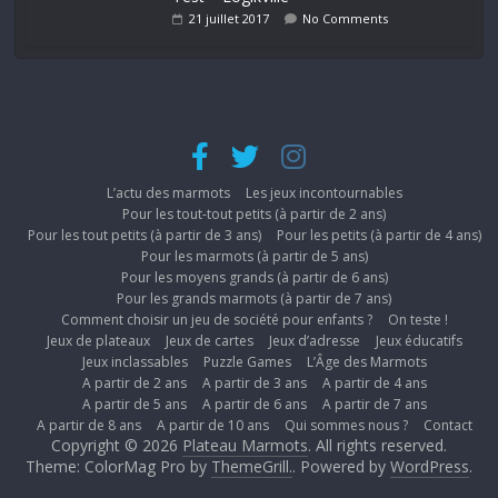
21 juillet 2017
No Comments
L’actu des marmots
Les jeux incontournables
Pour les tout-tout petits (à partir de 2 ans)
Pour les tout petits (à partir de 3 ans)
Pour les petits (à partir de 4 ans)
Pour les marmots (à partir de 5 ans)
Pour les moyens grands (à partir de 6 ans)
Pour les grands marmots (à partir de 7 ans)
Comment choisir un jeu de société pour enfants ?
On teste !
Jeux de plateaux
Jeux de cartes
Jeux d’adresse
Jeux éducatifs
Jeux inclassables
Puzzle Games
L’Âge des Marmots
A partir de 2 ans
A partir de 3 ans
A partir de 4 ans
A partir de 5 ans
A partir de 6 ans
A partir de 7 ans
A partir de 8 ans
A partir de 10 ans
Qui sommes nous ?
Contact
Copyright © 2026
Plateau Marmots
. All rights reserved.
Theme: ColorMag Pro by
ThemeGrill.
. Powered by
WordPress
.