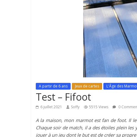
A partir de 6 ans
Jeux de cartes
L'Âge des Marmo
Test – Fifoot
6 juillet 2021
Soffy
5515 Views
0 Commen
A la maison, mon marmot est fan de foot. Il le 
Chaque soir de match, il a des étoiles plein les 
jouer à un jeu dont le but est de créer sa propr