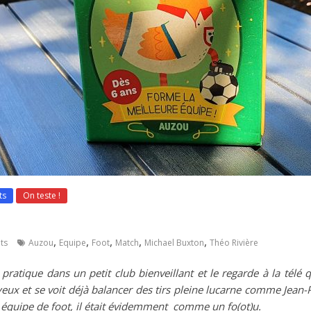
ts
On teste !
,
,
,
,
,
ts
Auzou
Equipe
Foot
Match
Michael Buxton
Théo Rivière
pratique dans un petit club bienveillant et le regarde à la télé 
yeux et se voit déjà balancer des tirs pleine lucarne comme Jean-Pie
e équipe de foot, il était évidemment comme un fo(ot)u.