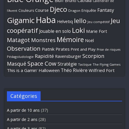
Bluff
Bruno Cathala
Calendrier de
Djeco
Fantasy
Course
Couleurs
Enquête
l'Avent
Dragon
Haba
Gigamic
Jeu
Iello
Helvetiq
Jeu compétitif
Loki
coopératif
Jouable en solo
Marie Fort
Mémoire
Matagot
Monstres
Noël
Observation
Piatnik
Pirates
Print and Play
Prise de risques
Scorpion
Rapidité
Ravensburger
Pédagoludologie
Space Cow
Masqué
Stratégie
Tactique
The Flying Games
Théo Rivière
This is a Gamin' Halloween
Wilfried Fort
Catégories
A partir de 10 ans
(37)
A partir de 2 ans
(28)
A partir de 3 ans
(82)