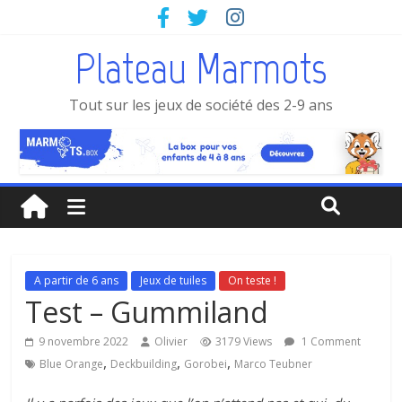
Plateau Marmots
Tout sur les jeux de société des 2-9 ans
A partir de 6 ans
Jeux de tuiles
On teste !
Test – Gummiland
9 novembre 2022
Olivier
3179 Views
1 Comment
,
,
,
Blue Orange
Deckbuilding
Gorobei
Marco Teubner