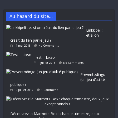
Au hasard du site…
Linkkipeli :
et si on
créait du lien par le jeu ?
11 mai 2018
No Comments
Test – Lixso
1 juillet 2018
No Comments
Preventodingo
(un jeu d’utilité
publique)
10 juillet 2017
1 Comment
Découvrez la Marmots Box : chaque trimestre, deux