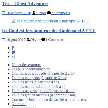
Test – Ghost Adventure
18 octobre 2020
Olivier
2 Comments
Ice Cool est le vainqueur du Kinderspiel 2017 !!
19 juin 2017
Olivier
1 Comment
L’actu des marmots
Les jeux incontournables
Pour les tout-tout petits (à partir de 2 ans)
Pour les tout petits (à partir de 3 ans)
Pour les petits (à partir de 4 ans)
Pour les marmots (à partir de 5 ans)
Pour les moyens grands (à partir de 6 ans)
Pour les grands marmots (à partir de 7 ans)
Comment choisir un jeu de société pour enfants ?
On teste !