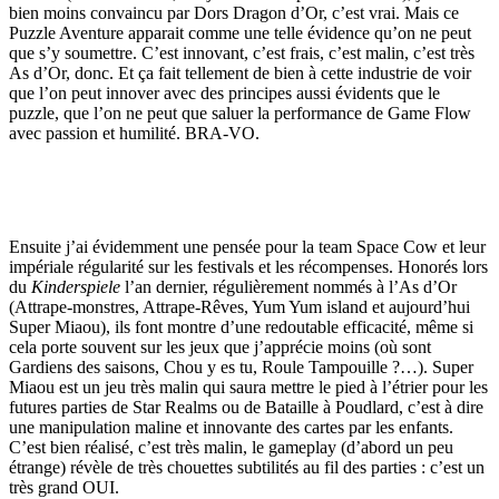
bien moins convaincu par Dors Dragon d’Or, c’est vrai. Mais ce
Puzzle Aventure apparait comme une telle évidence qu’on ne peut
que s’y soumettre. C’est innovant, c’est frais, c’est malin, c’est très
As d’Or, donc. Et ça fait tellement de bien à cette industrie de voir
que l’on peut innover avec des principes aussi évidents que le
puzzle, que l’on ne peut que saluer la performance de Game Flow
avec passion et humilité. BRA-VO.
Ensuite j’ai évidemment une pensée pour la team Space Cow et leur
impériale régularité sur les festivals et les récompenses. Honorés lors
du
Kinderspiele
l’an dernier, régulièrement nommés à l’As d’Or
(Attrape-monstres, Attrape-Rêves, Yum Yum island et aujourd’hui
Super Miaou), ils font montre d’une redoutable efficacité, même si
cela porte souvent sur les jeux que j’apprécie moins (où sont
Gardiens des saisons, Chou y es tu, Roule Tampouille ?…). Super
Miaou est un jeu très malin qui saura mettre le pied à l’étrier pour les
futures parties de Star Realms ou de Bataille à Poudlard, c’est à dire
une manipulation maline et innovante des cartes par les enfants.
C’est bien réalisé, c’est très malin, le gameplay (d’abord un peu
étrange) révèle de très chouettes subtilités au fil des parties : c’est un
très grand OUI.