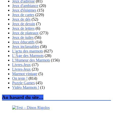
Jeux d'adresse
(81)
Jeux d'ambiance
(20)
Jeux d'énigmes
(15)
Jeux de cartes
(229)
Jeux de dés
(52)
Jeux de dessin
(7)
Jeux de lettres
(6)
Jeux de plateaux
(273)
Jeux de tuiles
(56)
Jeux éducatifs
(14)
Jeux inclassables
(58)
L'actu des marmots
(627)
L'Âge des Marmots
(28)
L'Humeur des Marmots
(156)
Livres-Jeux
(17)
Livres-Jeux
(23)
Marmot vintage
(5)
On teste !
(814)
Puzzle Games
(45)
Vidéo Marmots !
(1)
Au hasard du site…