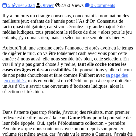
5 février 2024
Olivier
2760 Views
0 Comments
Il y a toujours un étrange consensus, concernant la nomination des
meilleurs jeux enfants de l’année pour l’As d’Or. Consensus de
facto quasi obligatoire, car si vous écoutez la grande majorité des
médias ludiques, tous prendront le réflexe de dire « alors pour le jeu
enfants, j’y connais rien, mais la sélection me semble très bien ».
Aujourd’hui, une semaine après l’annonce et après avoir eu le temps
de digérer le truc, on va être totalement cash avec vous pour cette
année : à nous aussi, elle nous semble très bien, cette sélection. En
vrai il n’y a pas grand chose à y redire,
tant elle coche toutes les
cases des âges et des accessibilités.
On pourrait tous y aller chacun
de nos petits chouchous et faire comme Philibert avec
sa page des
jeux oubliés
, mais en vérité, si on réfléchit un peu à ce que doit être
un As d’Or, à savoir une ouverture d’horizons ludiques, alors la
sélection est très bien.
Dans l’attente (pas trop fébrile, j’avoue) des résultats, mon premier
réflexe est de dire bravo à la team
Game Flow
pour la poursuite de
leur folle épopée. Oui, après l’éblouissante collection « première
Aventure » que nous soutenons avec amour depuis son premier
volume (et même avant, car j’avais vu le proto à Cannes), j’avais été