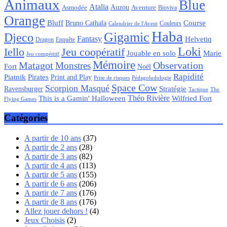
Animaux
Blue
Atalia
Auzou
Aventure
Asmodée
Bioviva
Orange
Bluff
Bruno Cathala
Course
Couleurs
Calendrier de l'Avent
Haba
Gigamic
Djeco
Fantasy
Helvetiq
Enquête
Dragon
Loki
Iello
Jeu coopératif
Jouable en solo
Marie
Jeu compétitif
Mémoire
Matagot
Observation
Monstres
Fort
Noël
Rapidité
Piatnik
Pirates
Print and Play
Pédagoludologie
Prise de risques
Space Cow
Scorpion Masqué
Stratégie
Ravensburger
Tactique
The
Théo Rivière
Wilfried Fort
This is a Gamin' Halloween
Flying Games
Catégories
A partir de 10 ans
(37)
A partir de 2 ans
(28)
A partir de 3 ans
(82)
A partir de 4 ans
(113)
A partir de 5 ans
(155)
A partir de 6 ans
(206)
A partir de 7 ans
(176)
A partir de 8 ans
(176)
Allez jouer dehors !
(4)
Jeux Choisis
(2)