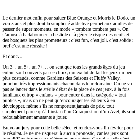
Le dernier mot enfin pour saluer Blue Orange et Morris le Dodo, un
vrai 3 ans et plus dont la simplicité addictive permet aux adultes de
passer de super moments, en mode « tombera tombera pas ». On
s’amuse à badaboumer la bestiole et à gérer le risque des oeufs et
des bosquets les plus prometteurs : c’est fun, c’est joli, c’est solide :
bref c’est une réussite !
Et donc…
Un 3+, un 5+, un 7+… on sent que tous les grands âges du jeu
enfant sont couverts par ce choix, qui exclut de fait les jeux un peu
plus costauds, comme Gardiens des Saisons et Fluffy Valley,
pourtant très impressionnants chacun dans leur domaine. On ne va
pas se lancer dans le stérile débat de la place de ces jeux, à la fois
familiaux et trop « enfants » pour entrer dans la catégorie « tout
publics », mais on ne peut qu’encourager les éditeurs à en
développer, même s’ils ne remportent jamais de prix, tout
simplement parce qu’à l’instar d’un Coraquest ou d’un Avel, ils sont
redoutablement amusants à jouer.
Bravo au jury pour cette belle sélec, et rendez-vous fin février pour
le résultat. Je ne me risquerai à aucun pronostic, car les jeux sont
trop différents pour en préférer un aux autres. Ce qui est sûr c’est