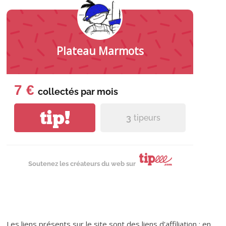
Plateau Marmots
7 €
collectés par
mois
tip!
3
tipeurs
Soutenez les créateurs du web sur
Les liens présents sur le site sont des liens d'affiliation : en