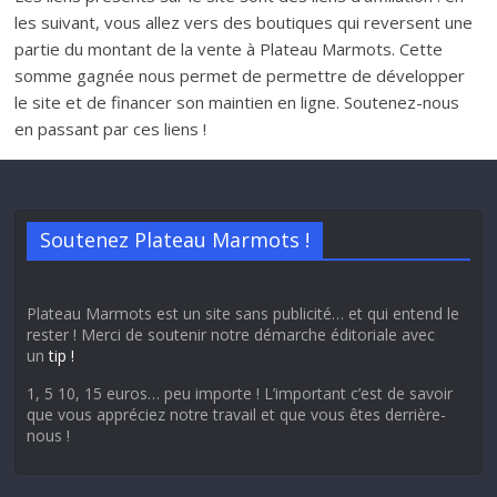
les suivant, vous allez vers des boutiques qui reversent une
partie du montant de la vente à Plateau Marmots. Cette
somme gagnée nous permet de permettre de développer
le site et de financer son maintien en ligne. Soutenez-nous
en passant par ces liens !
Soutenez Plateau Marmots !
Plateau Marmots est un site sans publicité… et qui entend le
rester ! Merci de soutenir notre démarche éditoriale avec
un
tip !
1, 5 10, 15 euros… peu importe ! L’important c’est de savoir
que vous appréciez notre travail et que vous êtes derrière-
nous !