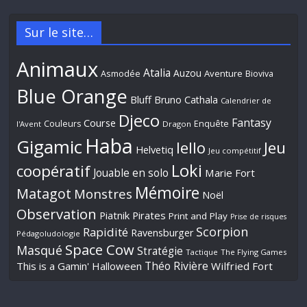
Sur le site…
Animaux
Atalia
Auzou
Aventure
Asmodée
Bioviva
Blue Orange
Bluff
Bruno Cathala
Calendrier de
Djeco
Fantasy
Course
Couleurs
Enquête
l'Avent
Dragon
Haba
Gigamic
Jeu
Iello
Helvetiq
Jeu compétitif
Loki
coopératif
Jouable en solo
Marie Fort
Mémoire
Matagot
Monstres
Noël
Observation
Piatnik
Pirates
Print and Play
Prise de risques
Scorpion
Rapidité
Ravensburger
Pédagoludologie
Space Cow
Masqué
Stratégie
Tactique
The Flying Games
Théo Rivière
This is a Gamin' Halloween
Wilfried Fort