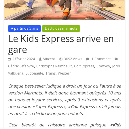
A partir de 5 ans
L'actu des marmots
Le Kids Express arrive en
gare
2 février 2024
Vincent
3092 Views
1 Comment
,
,
,
,
Cédric Lefebvre
Christophe Raimbault
Colt Express
Cowboy
Jordi
,
,
,
Valbuena
Ludonaute
Trains
Western
Chaque best-seller ludique a droit un jour ou l’autre à sa
version Marmots. Il était donc étonnant qu’après 10 ans
de bons et loyaux services, après 3 extensions et après
une version « Super Express », « Colt Express » n’ait jamais
eu droit à sa déclinaison pour enfants.
C’est bientôt de l’histoire ancienne puisque
« Kids