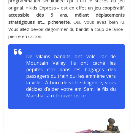
programmation simultanée qui a fait le succès du jeu
original. « Kids Express » est en effet
un jeu coopératif,
accessible dès 5 ans, mêlant déplacements
stratégiques et… pichenette.
Oui, vous avez bien lu.
Vous allez devoir dégommer du bandit à coup de lance-
pierre en carton.
De vilains bandits ont volé l’or de
Mountain Valley. Ils ont caché les
pépites d’or dans les bagages des
passagers du train qui les emmène vers
la ville… À bord de votre diligence, vous
décidez d’aider votre ami Sam, le fils du
Marshal, à retrouver cet or.