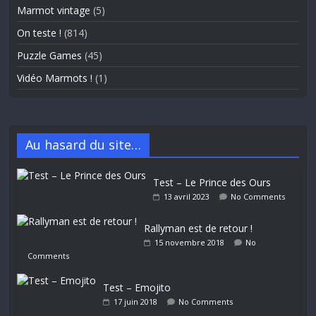
Marmot vintage
(5)
On teste !
(814)
Puzzle Games
(45)
Vidéo Marmots !
(1)
Au hasard du site…
Test – Le Prince des Ours
13 avril 2023
No Comments
Rallyman est de retour !
15 novembre 2018
No
Comments
Test – Emojito
17 juin 2018
No Comments