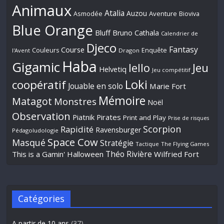
Animaux
Atalia
Auzou
Aventure
Asmodée
Bioviva
Blue Orange
Bluff
Bruno Cathala
Calendrier de
Djeco
Fantasy
Course
Couleurs
Enquête
l'Avent
Dragon
Haba
Gigamic
Jeu
Iello
Helvetiq
Jeu compétitif
Loki
coopératif
Jouable en solo
Marie Fort
Mémoire
Matagot
Monstres
Noël
Observation
Piatnik
Pirates
Print and Play
Prise de risques
Scorpion
Rapidité
Ravensburger
Pédagoludologie
Space Cow
Masqué
Stratégie
Tactique
The Flying Games
Théo Rivière
This is a Gamin' Halloween
Wilfried Fort
Catégories
A partir de 10 ans
(37)