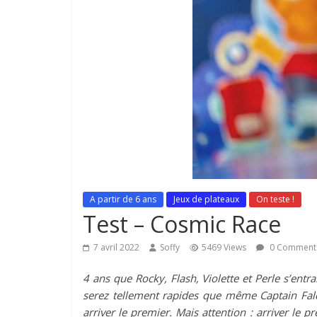
A partir de 6 ans
Jeux de plateaux
On teste !
Test – Cosmic Race
7 avril 2022
Soffy
5469 Views
0 Comment
4 ans que Rocky, Flash, Violette et Perle s’entr
serez tellement rapides que même Captain Falco
arriver le premier. Mais attention : arriver le p