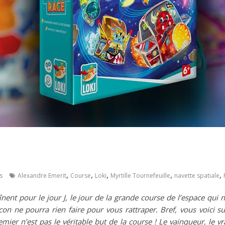
,
,
,
,
,
s
Alexandre Emerit
Course
Loki
Myrtille Tournefeuille
navette spatiale
aînent pour le jour J, le jour de la grande course de l’espace qui
n ne pourra rien faire pour vous rattraper. Bref, vous voici sur
remier n’est pas le véritable but de la course ! Le vainqueur, le vr