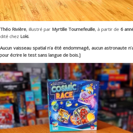
 Théo Rivière
, illustré par
Myrtille Tournefeuille
, à partir de
6 ann
édité chez
Loki.
. Aucun vaisseau spatial n’a été endommagé, aucun astronaute n’
pour écrire le test sans langue de bois.]