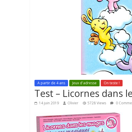
A partir de 4 ans
Jeux d'adresse
On teste !
Test – Licornes dans 
14 juin 2019
Olivier
5728 Views
0 Comme