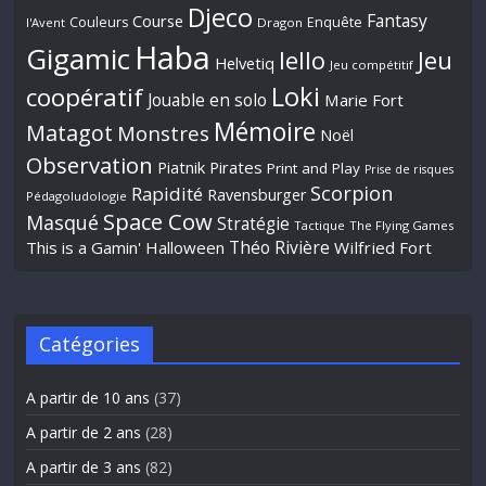
Djeco
Fantasy
Course
Couleurs
Enquête
l'Avent
Dragon
Haba
Gigamic
Jeu
Iello
Helvetiq
Jeu compétitif
Loki
coopératif
Jouable en solo
Marie Fort
Mémoire
Matagot
Monstres
Noël
Observation
Piatnik
Pirates
Print and Play
Prise de risques
Scorpion
Rapidité
Ravensburger
Pédagoludologie
Space Cow
Masqué
Stratégie
Tactique
The Flying Games
Théo Rivière
This is a Gamin' Halloween
Wilfried Fort
Catégories
A partir de 10 ans
(37)
A partir de 2 ans
(28)
A partir de 3 ans
(82)