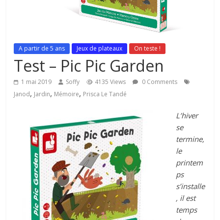
A partir de 5 ans
Jeux de plateaux
On teste !
Test – Pic Pic Garden
1 mai 2019
Soffy
4135 Views
0 Comments
,
,
,
Janod
Jardin
Mémoire
Prisca Le Tandé
L’hiver
se
termine,
le
printem
ps
s’installe
, il est
temps