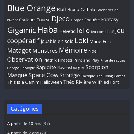
Blue Orange
Bluff
Bruno Cathala
Calendrier de
Djeco
Fantasy
Course
Couleurs
Enquête
l'Avent
Dragon
Haba
Gigamic
Jeu
Iello
Helvetiq
Jeu compétitif
Loki
coopératif
Jouable en solo
Marie Fort
Mémoire
Matagot
Monstres
Noël
Observation
Piatnik
Pirates
Print and Play
Prise de risques
Scorpion
Rapidité
Ravensburger
Pédagoludologie
Space Cow
Masqué
Stratégie
Tactique
The Flying Games
Théo Rivière
This is a Gamin' Halloween
Wilfried Fort
Catégories
A partir de 10 ans
(37)
A partir de 2 ans
(28)