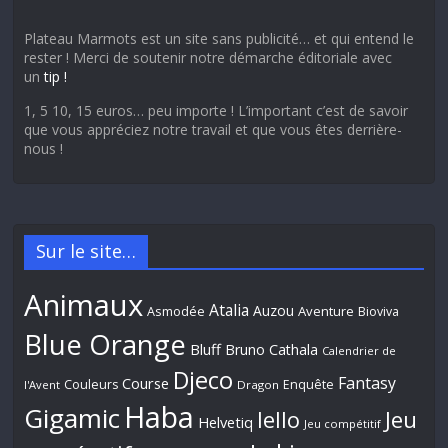
Plateau Marmots est un site sans publicité… et qui entend le
rester ! Merci de soutenir notre démarche éditoriale avec
un
tip !
1, 5 10, 15 euros… peu importe ! L’important c’est de savoir
que vous appréciez notre travail et que vous êtes derrière-
nous !
Sur le site…
Animaux
Atalia
Auzou
Aventure
Asmodée
Bioviva
Blue Orange
Bluff
Bruno Cathala
Calendrier de
Djeco
Fantasy
Course
Couleurs
Enquête
l'Avent
Dragon
Haba
Gigamic
Jeu
Iello
Helvetiq
Jeu compétitif