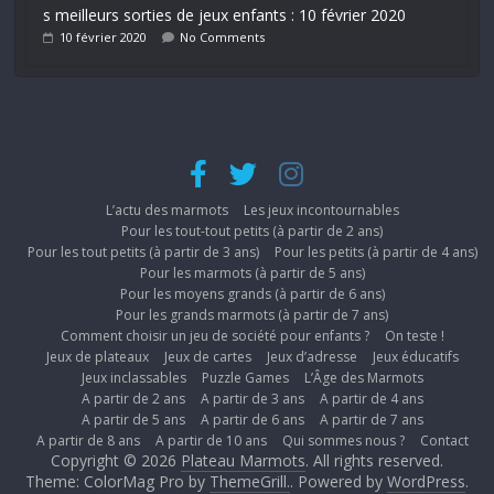
s meilleurs sorties de jeux enfants : 10 février 2020
10 février 2020
No Comments
L’actu des marmots
Les jeux incontournables
Pour les tout-tout petits (à partir de 2 ans)
Pour les tout petits (à partir de 3 ans)
Pour les petits (à partir de 4 ans)
Pour les marmots (à partir de 5 ans)
Pour les moyens grands (à partir de 6 ans)
Pour les grands marmots (à partir de 7 ans)
Comment choisir un jeu de société pour enfants ?
On teste !
Jeux de plateaux
Jeux de cartes
Jeux d’adresse
Jeux éducatifs
Jeux inclassables
Puzzle Games
L’Âge des Marmots
A partir de 2 ans
A partir de 3 ans
A partir de 4 ans
A partir de 5 ans
A partir de 6 ans
A partir de 7 ans
A partir de 8 ans
A partir de 10 ans
Qui sommes nous ?
Contact
Copyright © 2026
Plateau Marmots
. All rights reserved.
Theme: ColorMag Pro by
ThemeGrill.
. Powered by
WordPress
.