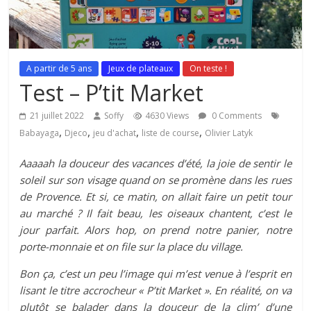
A partir de 5 ans
Jeux de plateaux
On teste !
Test – P’tit Market
21 juillet 2022
Soffy
4630 Views
0 Comments
,
,
,
,
Babayaga
Djeco
jeu d'achat
liste de course
Olivier Latyk
Aaaaah la douceur des vacances d’été, la joie de sentir le
soleil sur son visage quand on se promène dans les rues
de Provence. Et si, ce matin, on allait faire un petit tour
au marché ? Il fait beau, les oiseaux chantent, c’est le
jour parfait. Alors hop, on prend notre panier, notre
porte-monnaie et on file sur la place du village.
Bon ça, c’est un peu l’image qui m’est venue à l’esprit en
lisant le titre accrocheur « P’tit Market ». En réalité, on va
plutôt se balader dans la douceur de la clim’ d’une