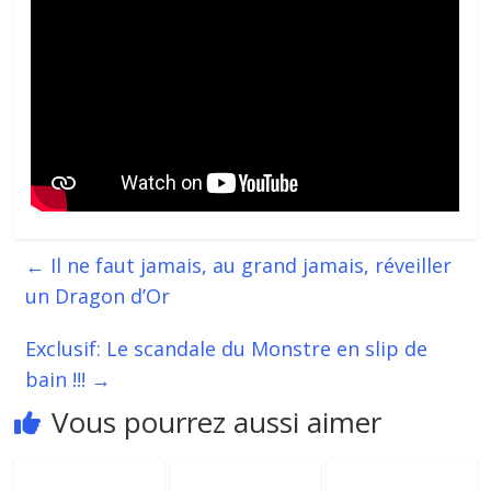
←
Il ne faut jamais, au grand jamais, réveiller
un Dragon d’Or
Exclusif: Le scandale du Monstre en slip de
bain !!!
→
Vous pourrez aussi aimer