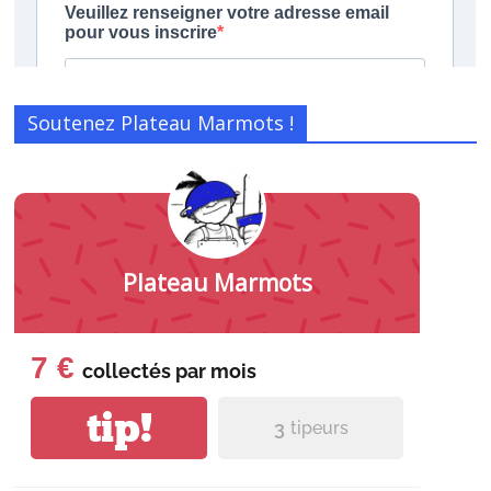
Soutenez Plateau Marmots !
Plateau Marmots
7 €
collectés par
mois
tip!
3
tipeurs