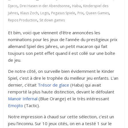
,
,
,
Djeco
Drei Hasen in der Abendsonne
Haba
Kinderspiel des
,
,
,
,
,
,
Jahres
Klaus Zoch
Logis
Pegasus Spiele
Prix
Queen Games
,
Repos Production
Sit down games
Et bim, voici que viennent d’être annoncées les
nominations pour les jeux de l’année du prestigieux prix
allemand Spiel des Jahres, un petit macaron qui fait
toujours son petit effet quand il est collé sur une boîte
de jeu.
De notre côté, on surveille bien évidemment le Kinder
Spiel, c’est à dire le trophée du meilleur jeu enfants. L’an
dernier, c’était
Trésor de glace
(Haba) qui avait
remporté la plus haute distinction, devant le défoulant
Manoir Infernal
(Blue Orange) et le très intéressant
Emojito
(Tactic).
Notre impression à chaud sur cette sélection, c’est un
peu l’inconnu. Sur 10 jeux cités, on en a testé 1 sur le