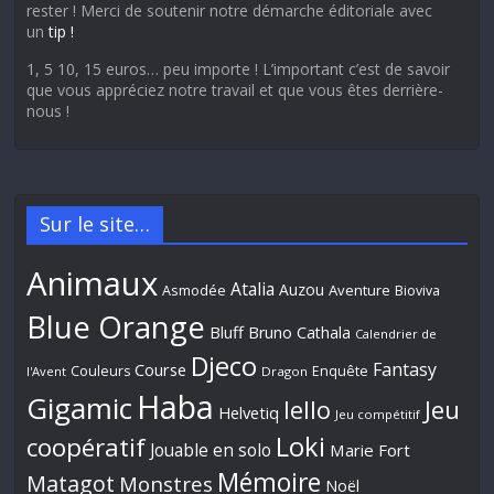
rester ! Merci de soutenir notre démarche éditoriale avec
un
tip !
1, 5 10, 15 euros… peu importe ! L’important c’est de savoir
que vous appréciez notre travail et que vous êtes derrière-
nous !
Sur le site…
Animaux
Atalia
Auzou
Aventure
Asmodée
Bioviva
Blue Orange
Bluff
Bruno Cathala
Calendrier de
Djeco
Fantasy
Course
Couleurs
Enquête
l'Avent
Dragon
Haba
Gigamic
Jeu
Iello
Helvetiq
Jeu compétitif
Loki
coopératif
Jouable en solo
Marie Fort
Mémoire
Matagot
Monstres
Noël