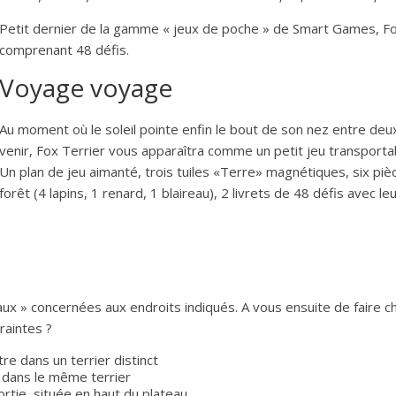
Petit dernier de la gamme « jeux de poche » de Smart Games, Fox 
comprenant 48 défis.
Voyage voyage
Au moment où le soleil pointe enfin le bout de son nez entre deux
venir, Fox Terrier vous apparaîtra comme un petit jeu transporta
Un plan de jeu aimanté, trois tuiles «Terre» magnétiques, six p
forêt (4 lapins, 1 renard, 1 blaireau), 2 livrets de 48 défis avec leu
maux » concernées aux endroits indiqués. A vous ensuite de faire 
raintes ?
re dans un terrier distinct
e dans le même terrier
ortie, située en haut du plateau.