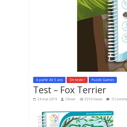
A partir de 5 ans
On teste !
Puzzle Games
Test – Fox Terrier
24 mai 2019
Olivier
5316 Views
0 Comme