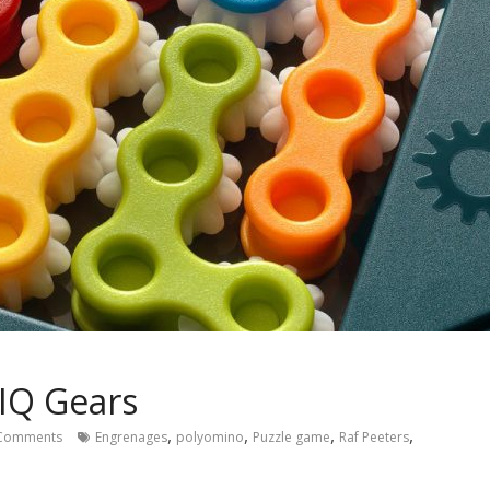
 IQ Gears
,
,
,
,
Comments
Engrenages
polyomino
Puzzle game
Raf Peeters