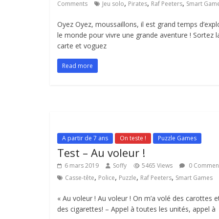
,
,
,
Comments
Jeu solo
Pirates
Raf Peeters
Smart Gam
Oyez Oyez, moussaillons, il est grand temps d’expl
le monde pour vivre une grande aventure ! Sortez l
carte et voguez
Read more
A partir de 7 ans
On teste !
Puzzle Games
Test – Au voleur !
6 mars 2019
Soffy
5465 Views
0 Commen
,
,
,
,
Casse-tête
Police
Puzzle
Raf Peeters
Smart Games
« Au voleur ! Au voleur ! On m’a volé des carottes e
des cigarettes! – Appel à toutes les unités, appel à