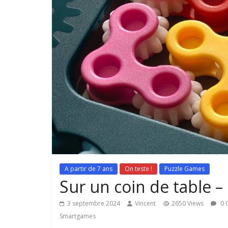
A partir de 7 ans
On teste !
Puzzle Games
Sur un coin de table –
3 septembre 2024
Vincent
2650 Views
0 
Smartgames