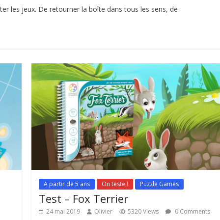
r les jeux. De retourner la boîte dans tous les sens, de
A partir de 5 ans
On teste !
Puzzle Games
Test – Fox Terrier
24 mai 2019
Olivier
5320 Views
0 Comments