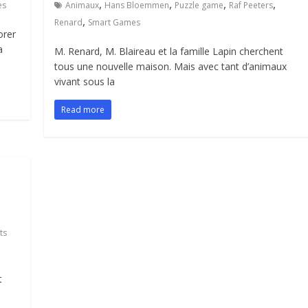
,
,
,
,
es
Animaux
Hans Bloemmen
Puzzle game
Raf Peeters
,
Renard
Smart Games
orer
a
M. Renard, M. Blaireau et la famille Lapin cherchent
tous une nouvelle maison. Mais avec tant d’animaux
vivant sous la
Read more
ts
t