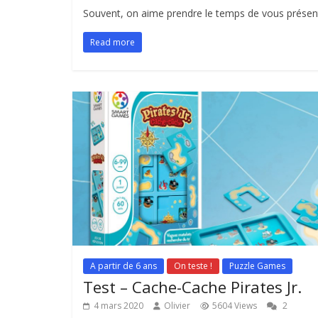
Souvent, on aime prendre le temps de vous présente
Read more
A partir de 6 ans
On teste !
Puzzle Games
Test – Cache-Cache Pirates Jr.
4 mars 2020
Olivier
5604 Views
2