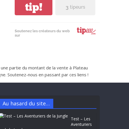
tip!
3
tipeurs
Soutenez les créateurs du web
sur
nt une partie du montant de la vente à Plateau
e. Soutenez-nous en passant par ces liens !
Au hasard du site…
Test – Les
Aventuriers