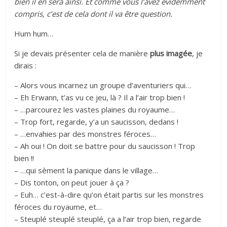
bien il en sera ainsi. Et comme vous l’avez évidemment
compris, c’est de cela dont il va être question.
Hum hum…
Si je devais présenter cela de manière
plus imagée
, je
dirais :
– Alors vous incarnez un groupe d’aventuriers qui…
– Eh Erwann, t’as vu ce jeu, là ? Il a l’air trop bien !
– …parcourez les vastes plaines du royaume…
– Trop fort, regarde, y’a un saucisson, dedans !
– …envahies par des monstres féroces…
– Ah oui ! On doit se battre pour du saucisson ! Trop
bien !!
– …qui sèment la panique dans le village…
– Dis tonton, on peut jouer à ça ?
– Euh… c’est-à-dire qu’on était partis sur les monstres
féroces du royaume, et…
– Steuplé steuplé steuplé, ça a l’air trop bien, regarde