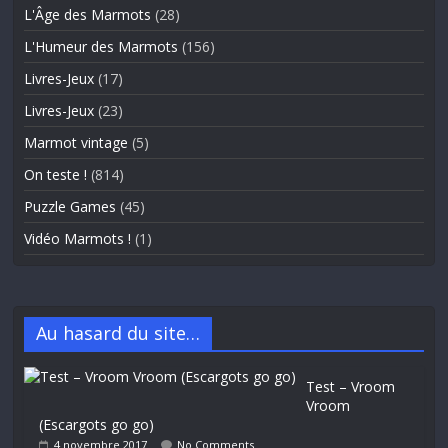
L'Âge des Marmots
(28)
L'Humeur des Marmots
(156)
Livres-Jeux
(17)
Livres-Jeux
(23)
Marmot vintage
(5)
On teste !
(814)
Puzzle Games
(45)
Vidéo Marmots !
(1)
Au hasard du site…
Test – Vroom
Vroom
(Escargots go go)
4 novembre 2017
No Comments