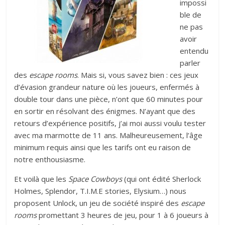
impossi
ble de
ne pas
avoir
entendu
parler
des
escape rooms
. Mais si, vous savez bien : ces jeux
d’évasion grandeur nature où les joueurs, enfermés à
double tour dans une pièce, n’ont que 60 minutes pour
en sortir en résolvant des énigmes. N’ayant que des
retours d’expérience positifs, j’ai moi aussi voulu tester
avec ma marmotte de 11 ans. Malheureusement, l’âge
minimum requis ainsi que les tarifs ont eu raison de
notre enthousiasme.
Et voilà que les
Space Cowboys
(qui ont édité Sherlock
Holmes, Splendor, T.I.M.E stories, Elysium…) nous
proposent Unlock, un jeu de société inspiré des
escape
rooms
promettant 3 heures de jeu, pour 1 à 6 joueurs à