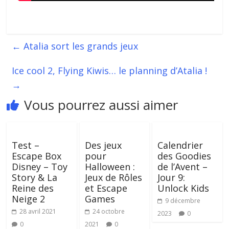
←
Atalia sort les grands jeux
Ice cool 2, Flying Kiwis… le planning d’Atalia !
→
Vous pourrez aussi aimer
Test –
Des jeux
Calendrier
Escape Box
pour
des Goodies
Disney – Toy
Halloween :
de l’Avent –
Story & La
Jeux de Rôles
Jour 9:
Reine des
et Escape
Unlock Kids
Neige 2
Games
9 décembre
28 avril 2021
24 octobre
2023
0
0
2021
0