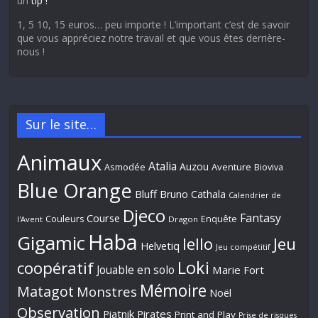
un
tip !
1, 5 10, 15 euros… peu importe ! L’important c’est de savoir
que vous appréciez notre travail et que vous êtes derrière-
nous !
Sur le site…
Animaux
Atalia
Auzou
Aventure
Asmodée
Bioviva
Blue Orange
Bluff
Bruno Cathala
Calendrier de
Djeco
Fantasy
Course
Couleurs
Enquête
l'Avent
Dragon
Haba
Gigamic
Jeu
Iello
Helvetiq
Jeu compétitif
Loki
coopératif
Jouable en solo
Marie Fort
Mémoire
Matagot
Monstres
Noël
Observation
Piatnik
Pirates
Print and Play
Prise de risques