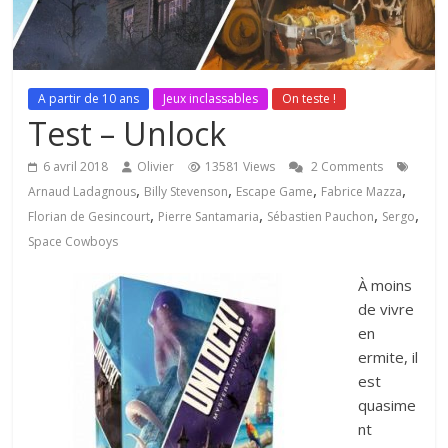
A partir de 10 ans
Jeux inclassables
On teste !
Test – Unlock
6 avril 2018
Olivier
13581 Views
2 Comments
,
,
,
,
Arnaud Ladagnous
Billy Stevenson
Escape Game
Fabrice Mazza
,
,
,
,
Florian de Gesincourt
Pierre Santamaria
Sébastien Pauchon
Sergo
Space Cowboys
À moins
de vivre
en
ermite, il
est
quasime
nt