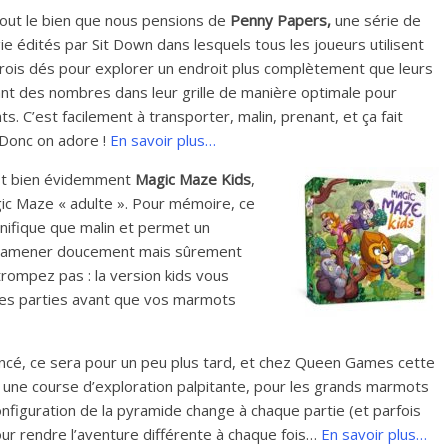
tout le bien que nous pensions de
Penny Papers,
une série de
ie édités par Sit Down dans lesquels tous les joueurs utilisent
rois dés pour explorer un endroit plus complètement que leurs
ant des nombres dans leur grille de manière optimale pour
ts. C’est facilement à transporter, malin, prenant, et ça fait
 Donc on adore !
En savoir plus…
’est bien évidemment
Magic Maze Kids
,
gic Maze « adulte ». Pour mémoire, ce
nifique que malin et permet un
ur amener doucement mais sûrement
trompez pas : la version kids vous
ses parties avant que vos marmots
ncé, ce sera pour un peu plus tard, et chez Queen Games cette
, une course d’exploration palpitante, pour les grands marmots
onfiguration de la pyramide change à chaque partie (et parfois
our rendre l’aventure différente à chaque fois…
En savoir plus…