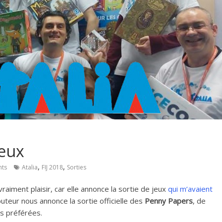
jeux
,
,
ts
Atalia
FIJ 2018
Sorties
vraiment plaisir, car elle annonce la sortie de jeux
qui m’avaient
ributeur nous annonce la sortie officielle des
Penny Papers
, de
es préférées.