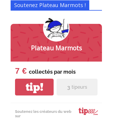
Soutenez Plateau Marmots !
Plateau Marmots
7 €
collectés par
mois
tip!
3
tipeurs
Soutenez les créateurs du web
sur