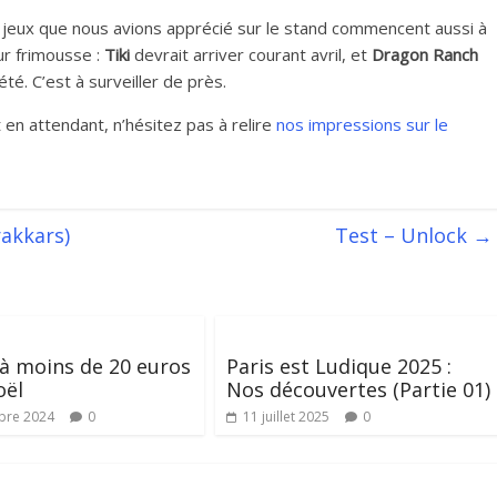
 jeux que nous avions apprécié sur le stand commencent aussi à
ur frimousse :
Tiki
devrait arriver courant avril, et
Dragon Ranch
té. C’est à surveiller de près.
 en attendant, n’hésitez pas à relire
nos impressions sur le
rakkars)
Test – Unlock
→
 à moins de 20 euros
Paris est Ludique 2025 :
oël
Nos découvertes (Partie 01)
bre 2024
0
11 juillet 2025
0