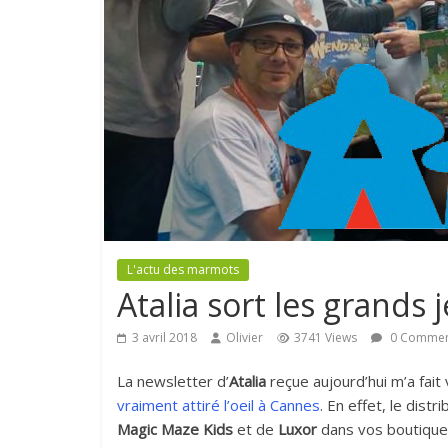
L'actu des marmots
Atalia sort les grands 
3 avril 2018
Olivier
3741 Views
0 Commen
La newsletter d’
Atalia
reçue aujourd’hui m’a fait 
vraiment attiré l’oeil à Cannes
. En effet, le dist
Magic Maze Kids
et de
Luxor
dans vos boutiqu