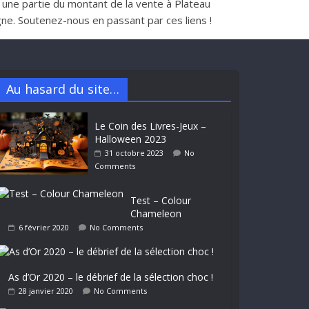
nt une partie du montant de la vente à Plateau
e. Soutenez-nous en passant par ces liens !
Au hasard du site…
Le Coin des Livres-Jeux –
Halloween 2023
31 octobre 2023
No
Comments
Test – Colour
Chameleon
6 février 2020
No Comments
As d’Or 2020 – le débrief de la sélection choc !
28 janvier 2020
No Comments