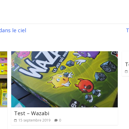
ans le ciel
T
T
Test – Wazabi
15 septembre 2019
0