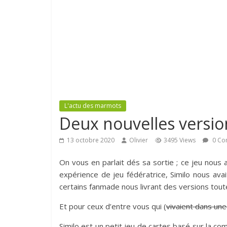
L'actu des marmots
Deux nouvelles version
13 octobre 2020
Olivier
3495 Views
0 Co
On vous en parlait dés sa sortie ; ce jeu nous a 
expérience de jeu fédératrice, Similo nous avait
certains fanmade nous livrant des versions toute
Et pour ceux d’entre vous qui (
vivaient dans une
Similo est un petit jeu de cartes basé sur la c