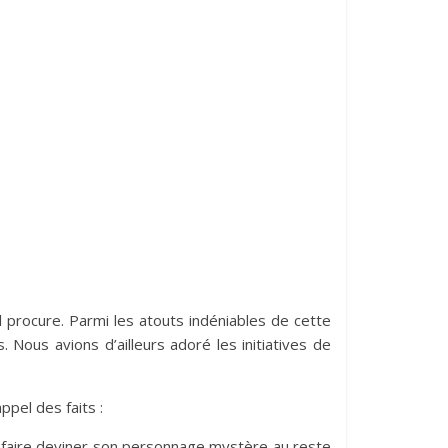
’il procure. Parmi les atouts indéniables de cette
. Nous avions d’ailleurs adoré les initiatives de
ppel des faits :
ir faire deviner son personnage mystère au reste