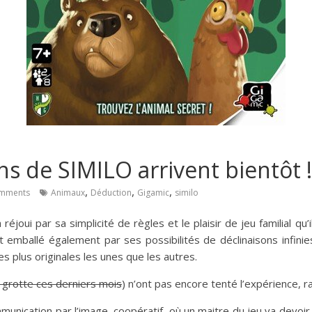
s de SIMILO arrivent bientôt !
,
,
,
mments
Animaux
Déduction
Gigamic
similo
réjoui par sa simplicité de règles et le plaisir de jeu familial qu
 emballé également par ses possibilités de déclinaisons infinies
s plus originales les unes que les autres.
 grotte ces derniers mois
) n’ont pas encore tenté l’expérience, ra
ommunication par l’image, coopératif, où un maitre du jeu va devo