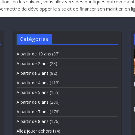
iliation : en les suivant, vous allez vers des boutiques qui reverse
ttre de développer le site et de financer son maintien en lign
Catégories
A partir de 10 ans
(37)
A partir de 2 ans
(28)
A partir de 3 ans
(82)
A partir de 4 ans
(113)
A partir de 5 ans
(155)
A partir de 6 ans
(206)
A partir de 7 ans
(176)
A partir de 8 ans
(176)
Allez jouer dehors !
(4)