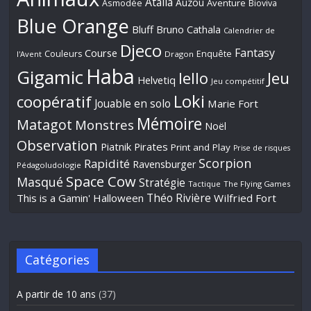
Atalia
Auzou
Aventure
Asmodée
Bioviva
Blue Orange
Bluff
Bruno Cathala
Calendrier de
Djeco
Fantasy
Course
Couleurs
Enquête
l'Avent
Dragon
Haba
Gigamic
Jeu
Iello
Helvetiq
Jeu compétitif
Loki
coopératif
Jouable en solo
Marie Fort
Mémoire
Matagot
Monstres
Noël
Observation
Piatnik
Pirates
Print and Play
Prise de risques
Scorpion
Rapidité
Ravensburger
Pédagoludologie
Space Cow
Masqué
Stratégie
Tactique
The Flying Games
Théo Rivière
This is a Gamin' Halloween
Wilfried Fort
Catégories
A partir de 10 ans
(37)