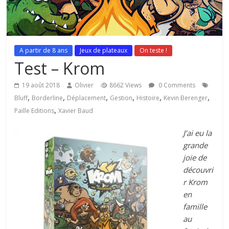
A partir de 8 ans
Jeux de plateaux
On teste !
Test – Krom
19 août 2018
Olivier
8662 Views
0 Comments
,
,
,
,
,
,
Bluff
Borderline
Déplacement
Gestion
Histoire
Kevin Berenger
,
Paille Editions
Xavier Baud
J’ai eu la
grande
joie de
découvri
r Krom
en
famille
au