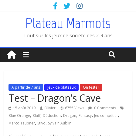
Plateau Marmots
Tout sur les jeux de société des 2-9 ans
A partir de 7 ans
Jeux de plateaux
On teste !
Test – Dragon’s Cave
15 août 2019
Olivier
6755 Views
0 Comments
,
,
,
,
,
,
Blue Orange
Bluff
Déduction
Dragon
Fantasy
Jeu compétitif
,
,
Marco Teubner
Stivo
Sylvain Aublin