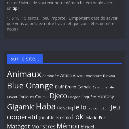
rester ! Merci de soutenir notre démarche éditoriale avec
un
tip !
1, 5 10, 15 euros… peu importe ! L’important c’est de savoir
que vous appréciez notre travail et que vous êtes derrière-
nous !
Sur le site…
Animaux
Atalia
Auzou
Aventure
Asmodée
Bioviva
Blue Orange
Bluff
Bruno Cathala
Calendrier de
Djeco
Fantasy
Course
Couleurs
Enquête
l'Avent
Dragon
Haba
Gigamic
Jeu
Iello
Helvetiq
Jeu compétitif
Loki
coopératif
Jouable en solo
Marie Fort
Mémoire
Matagot
Monstres
Noël