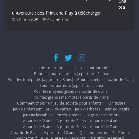
Châ
tea
u Aventure : des Print and Play à télécharger
26 mars 2020
4 Comments
L’actu des marmots
Les jeux incontournables
Pour les tout-tout petits (à partir de 2 ans)
Pour les tout petits (à partir de 3 ans)
Pour les petits (à partir de 4 ans)
Pour les marmots (à partir de 5 ans)
Pour les moyens grands (à partir de 6 ans)
Pour les grands marmots (à partir de 7 ans)
Comment choisir un jeu de société pour enfants ?
On teste !
Jeux de plateaux
Jeux de cartes
Jeux d’adresse
Jeux éducatifs
Jeux inclassables
Puzzle Games
L’Âge des Marmots
A partir de 2 ans
A partir de 3 ans
A partir de 4 ans
A partir de 5 ans
A partir de 6 ans
A partir de 7 ans
A partir de 8 ans
A partir de 10 ans
Qui sommes nous ?
Contact
Copyright © 2026
Plateau Marmots
. All rights reserved.