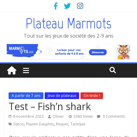
Plateau Marmots
Tout sur les jeux de société des 2-9 ans
A partir de 7 ans
Jeux de plateaux
On teste !
Test – Fish’n shark
8 novembre 2023
Olivier
3380 Views
0 Comments
,
,
,
Djeco
Flavien Dauphin
Requin
Tactique