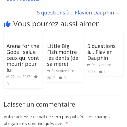
5 questions à… Flavien Dauphin
→
Vous pourrez aussi aimer
Arena for the
Little Big
5 questions
Gods ! salue
Fish montre
à… Flavien
ceux qui vont
les dents (de
Dauphin
mourir pour
sa mère)
9 novembre
lui
21 septembre
2023
1
22 mai 2017
2017
0
0
Laisser un commentaire
Votre adresse e-mail ne sera pas publiée.
Les champs
obligatoires sont indiqués avec
*