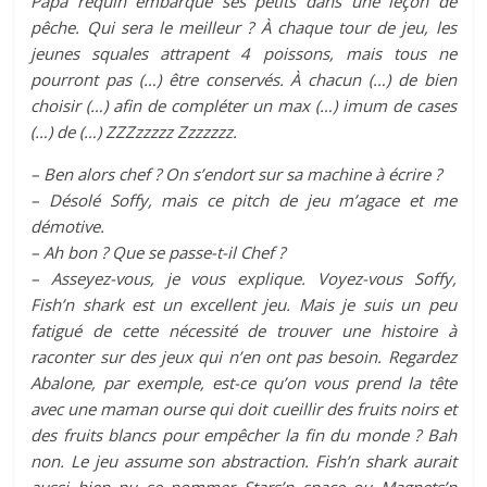
Papa requin embarque ses petits dans une leçon de
pêche. Qui sera le meilleur ? À chaque tour de jeu, les
jeunes squales attrapent 4 poissons, mais tous ne
pourront pas (…) être conservés. À chacun (…) de bien
choisir (…) afin de compléter un max (…) imum de cases
(…) de (…) ZZZzzzzz Zzzzzzz.
– Ben alors chef ? On s’endort sur sa machine à écrire ?
– Désolé Soffy, mais ce pitch de jeu m’agace et me
démotive.
– Ah bon ? Que se passe-t-il Chef ?
– Asseyez-vous, je vous explique. Voyez-vous Soffy,
Fish’n shark est un excellent jeu. Mais je suis un peu
fatigué de cette nécessité de trouver une histoire à
raconter sur des jeux qui n’en ont pas besoin. Regardez
Abalone, par exemple, est-ce qu’on vous prend la tête
avec une maman ourse qui doit cueillir des fruits noirs et
des fruits blancs pour empêcher la fin du monde ? Bah
non. Le jeu assume son abstraction. Fish’n shark aurait
aussi bien pu se nommer Stars’n space ou Magnets’n