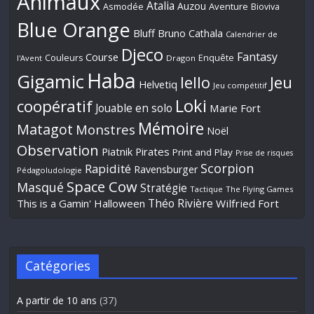
Animaux
Atalia
Auzou
Aventure
Asmodée
Bioviva
Blue Orange
Bluff
Bruno Cathala
Calendrier de
Djeco
Fantasy
Course
Couleurs
Enquête
l'Avent
Dragon
Haba
Gigamic
Jeu
Iello
Helvetiq
Jeu compétitif
Loki
coopératif
Jouable en solo
Marie Fort
Mémoire
Matagot
Monstres
Noël
Observation
Piatnik
Pirates
Print and Play
Prise de risques
Scorpion
Rapidité
Ravensburger
Pédagoludologie
Space Cow
Masqué
Stratégie
Tactique
The Flying Games
Théo Rivière
This is a Gamin' Halloween
Wilfried Fort
Catégories
A partir de 10 ans
(37)