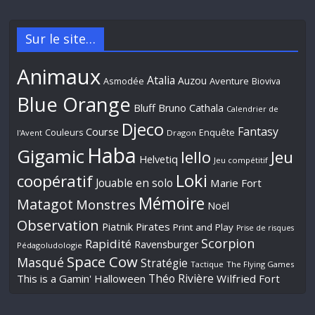
Sur le site…
Animaux
Atalia
Auzou
Aventure
Asmodée
Bioviva
Blue Orange
Bluff
Bruno Cathala
Calendrier de
Djeco
Fantasy
Course
Couleurs
Enquête
l'Avent
Dragon
Haba
Gigamic
Jeu
Iello
Helvetiq
Jeu compétitif
Loki
coopératif
Jouable en solo
Marie Fort
Mémoire
Matagot
Monstres
Noël
Observation
Piatnik
Pirates
Print and Play
Prise de risques
Scorpion
Rapidité
Ravensburger
Pédagoludologie
Space Cow
Masqué
Stratégie
Tactique
The Flying Games
Théo Rivière
This is a Gamin' Halloween
Wilfried Fort