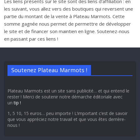
Les liens présents sur le site sont des liens d'affiliation : en
les suivant, vous allez vers des boutiques qui reversent une
partie du montant de la vente à Plateau Marmots. Cette
somme gagnée nous permet de permettre de développer
le site et de financer son maintien en ligne. Soutenez-nous
en passant par ces liens !
Soutenez Plateau Marmots !
Plateau Marmots est un site sans publicité… et qui entend le
rester ! Merci de soutenir notre démarche éditoriale avec
un
tip !
1, 5 10, 15 euros… peu importe ! L’important c’est de savoir
que vous appréciez notre travail et que vous êtes derrière-
nous !