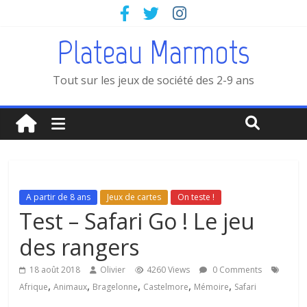
Plateau Marmots
Tout sur les jeux de société des 2-9 ans
A partir de 8 ans
Jeux de cartes
On teste !
Test – Safari Go ! Le jeu
des rangers
18 août 2018
Olivier
4260 Views
0 Comments
,
,
,
,
,
Afrique
Animaux
Bragelonne
Castelmore
Mémoire
Safari