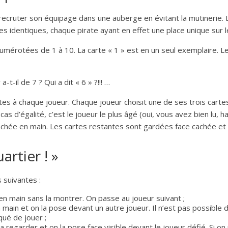
ecruter son équipage dans une auberge en évitant la mutinerie. L’o
tes identiques, chaque pirate ayant en effet une place unique sur l
umérotées de 1 à 10. La carte « 1 » est en un seul exemplaire. Le
-t-il de 7 ? Qui a dit « 6 » ?!!! …
es à chaque joueur. Chaque joueur choisit une de ses trois cartes e
cas d’égalité, c’est le joueur le plus âgé (oui, vous avez bien lu,
chée en main. Les cartes restantes sont gardées face cachée et 
artier ! »
s suivantes :
 en main sans la montrer. On passe au joueur suivant ;
 main et on la pose devant un autre joueur. Il n’est pas possible 
qué de jouer ;
a regarder et on la pose face visible devant le joueur défié. Si on