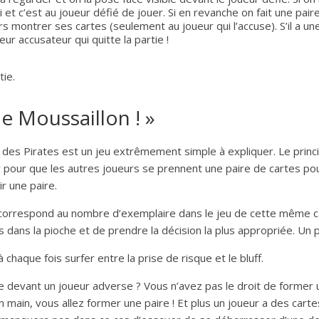
si et c’est au joueur défié de jouer. Si en revanche on fait une pai
rs montrer ses cartes (seulement au joueur qui l’accuse). S’il a une
oueur accusateur qui quitte la partie !
tie.
he Moussaillon ! »
des Pirates est un jeu extrêmement simple à expliquer. Le princip
ler pour que les autres joueurs se prennent une paire de cartes pou
r une paire.
 correspond au nombre d’exemplaire dans le jeu de cette même cart
s dans la pioche et de prendre la décision la plus appropriée. Un 
 chaque fois surfer entre la prise de risque et le bluff.
e devant un joueur adverse ? Vous n’avez pas le droit de former u
n main, vous allez former une paire ! Et plus un joueur a des cartes 