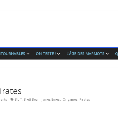
ONTOURNABLES
ON TESTE !
L’ÂGE DES MARMOTS
Q
irates
,
,
,
,
ents
Bluff
Brett Bean
James Ernest
Origames
Pirates