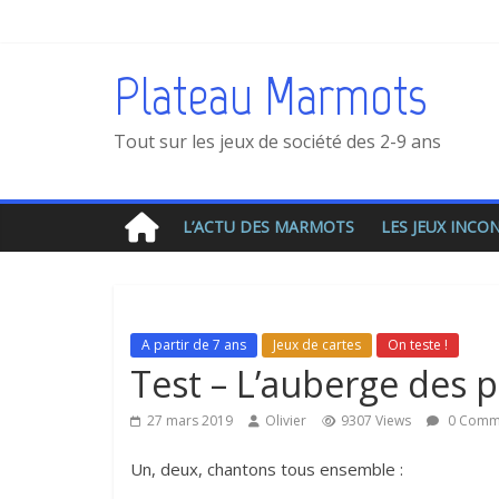
Plateau Marmots
Tout sur les jeux de société des 2-9 ans
L’ACTU DES MARMOTS
LES JEUX INC
A partir de 7 ans
Jeux de cartes
On teste !
Test – L’auberge des p
27 mars 2019
Olivier
9307 Views
0 Comm
Un, deux, chantons tous ensemble :