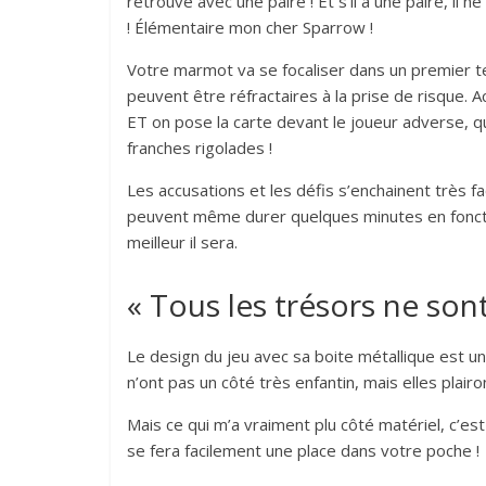
retrouve avec une paire ! Et s’il a une paire, 
! Élémentaire mon cher Sparrow !
Votre marmot va se focaliser dans un premier te
peuvent être réfractaires à la prise de risque. 
ET on pose la carte devant le joueur adverse, q
franches rigolades !
Les accusations et les défis s’enchainent très f
peuvent même durer quelques minutes en fonctio
meilleur il sera.
« Tous les trésors ne sont
Le design du jeu avec sa boite métallique est un 
n’ont pas un côté très enfantin, mais elles plair
Mais ce qui m’a vraiment plu côté matériel, c’est
se fera facilement une place dans votre poche 