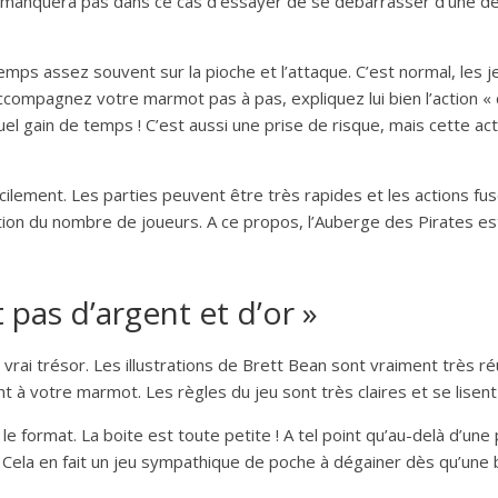
il ne manquera pas dans ce cas d’essayer de se débarrasser d’une 
mps assez souvent sur la pioche et l’attaque. C’est normal, les j
Accompagnez votre marmot pas à pas, expliquez lui bien l’action « 
uel gain de temps ! C’est aussi une prise de risque, mais cette a
acilement. Les parties peuvent être très rapides et les actions fu
n du nombre de joueurs. A ce propos, l’Auberge des Pirates est 
 pas d’argent et d’or »
vrai trésor. Les illustrations de Brett Bean sont vraiment très ré
ont à votre marmot. Les règles du jeu sont très claires et se lise
 le format. La boite est toute petite ! A tel point qu’au-delà d’un
! Cela en fait un jeu sympathique de poche à dégainer dès qu’une