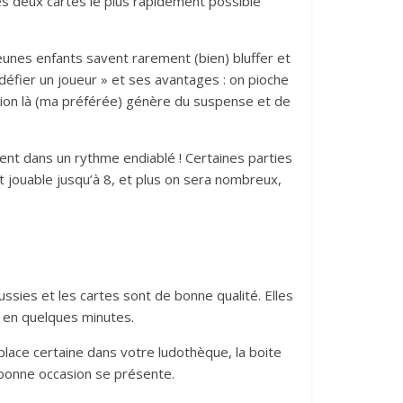
des deux cartes le plus rapidement possible
eunes enfants savent rarement (bien) bluffer et
défier un joueur » et ses avantages : on pioche
ction là (ma préférée) génère du suspense et de
sent dans un rythme endiablé ! Certaines parties
jouable jusqu’à 8, et plus on sera nombreux,
ussies et les cartes sont de bonne qualité. Elles
nt en quelques minutes.
e place certaine dans votre ludothèque, la boite
 bonne occasion se présente.