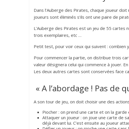
Dans l’Auberge des Pirates, chaque joueur doit r
joueurs sont éliminés s’ils ont une paire de pira
L’Auberge des Pirates est un jeu de 55 cartes n
trois exemplaires, etc …
Petit test, pour voir ceux qui suivent : combien y a
Pour commencer la partie, on distribue trois cart
valeur désignera celui qui commence à jouer. En 
Les deux autres cartes sont conservées face ca
« A l’abordage ! Pas de qu
A son tour de jeu, on doit choisir une des action
Piocher : on prend une carte et on la garde
Attaquer un joueur : on joue une carte de sa
déjà devant lui. C’est ensuite au joueur atta
Défier un joueur : on pioche une carte sans l