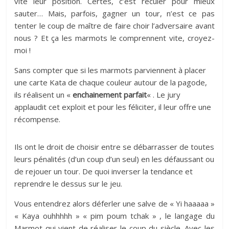
vite leur position. Certes, c’est reculer pour mieux
sauter… Mais, parfois, gagner un tour, n’est ce pas
tenter le coup de maître de faire choir l’adversaire avant
nous ? Et ça les marmots le comprennent vite, croyez-
moi !
Sans compter que si les marmots parviennent à placer
une carte Kata de chaque couleur autour de la pagode,
ils réalisent un «
enchainement parfait
« . Le jury
applaudit cet exploit et pour les féliciter, il leur offre une
récompense.
Ils ont le droit de choisir entre se débarrasser de toutes
leurs pénalités (d’un coup d’un seul) en les défaussant ou
de rejouer un tour. De quoi inverser la tendance et
reprendre le dessus sur le jeu.
Vous entendrez alors déferler une salve de « Yi haaaaa »
« Kaya ouhhhhh » « pim poum tchak » , le langage du
Marmot qui vient de réaliser le coup du siècle. Avec les