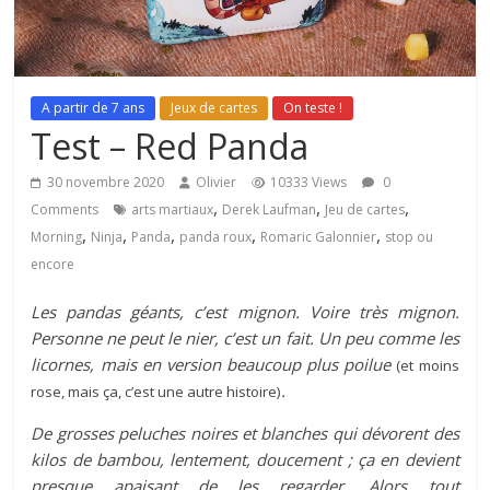
A partir de 7 ans
Jeux de cartes
On teste !
Test – Red Panda
30 novembre 2020
Olivier
10333 Views
0
,
,
,
Comments
arts martiaux
Derek Laufman
Jeu de cartes
,
,
,
,
,
Morning
Ninja
Panda
panda roux
Romaric Galonnier
stop ou
encore
Les pandas géants, c’est mignon. Voire très mignon.
Personne ne peut le nier, c’est un fait. Un peu comme les
licornes, mais en version beaucoup plus poilue
(et moins
.
rose, mais ça, c’est une autre histoire)
De grosses peluches noires et blanches qui dévorent des
kilos de bambou, lentement, doucement ; ça en devient
presque apaisant de les regarder. Alors tout