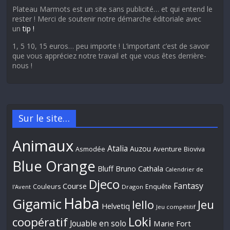
Plateau Marmots est un site sans publicité… et qui entend le
rester ! Merci de soutenir notre démarche éditoriale avec
un
tip !
1, 5 10, 15 euros… peu importe ! L’important c’est de savoir
que vous appréciez notre travail et que vous êtes derrière-
nous !
Sur le site…
Animaux
Atalia
Auzou
Aventure
Asmodée
Bioviva
Blue Orange
Bluff
Bruno Cathala
Calendrier de
Djeco
Fantasy
Course
Couleurs
Enquête
l'Avent
Dragon
Haba
Gigamic
Jeu
Iello
Helvetiq
Jeu compétitif
Loki
coopératif
Jouable en solo
Marie Fort