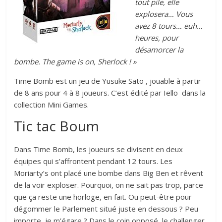
tout pile, elle
explosera… Vous
avez 8 tours… euh…
heures, pour
désamorcer la
bombe. The game is on, Sherlock ! »
Time Bomb est un jeu de Yusuke Sato , jouable à partir
de 8 ans pour 4 à 8 joueurs. C’est édité par Iello dans la
collection Mini Games.
Tic tac Boum
Dans Time Bomb, les joueurs se divisent en deux
équipes qui s’affrontent pendant 12 tours. Les
Moriarty’s ont placé une bombe dans Big Ben et rêvent
de la voir exploser. Pourquoi, on ne sait pas trop, parce
que ça reste une horloge, en fait. Ou peut-être pour
dégommer le Parlement situé juste en dessous ? Peu
importe, je m’égare ? Dans le coin opposé, le challenger,