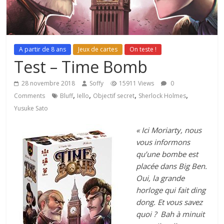
A partir de 8 ans
Jeux de cartes
On teste !
Test – Time Bomb
28 novembre 2018
Soffy
15911 Views
0
,
,
,
,
Comments
Bluff
Iello
Objectif secret
Sherlock Holmes
Yusuke Sato
« Ici Moriarty, nous
vous informons
qu’une bombe est
placée dans Big Ben.
Oui, la grande
horloge qui fait ding
dong. Et vous savez
quoi ? Bah à minuit