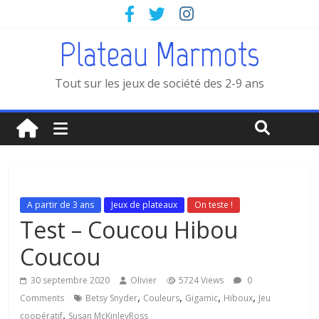
Plateau Marmots
Tout sur les jeux de société des 2-9 ans
A partir de 3 ans
Jeux de plateaux
On teste !
Test – Coucou Hibou
Coucou
30 septembre 2020
Olivier
5724 Views
0
,
,
,
,
Comments
Betsy Snyder
Couleurs
Gigamic
Hiboux
Jeu
,
coopératif
Susan McKinleyRoss