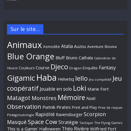
Sur le site…
Animaux
Atalia
Auzou
Aventure
Asmodée
Bioviva
Blue Orange
Bluff
Bruno Cathala
Calendrier de
Djeco
Fantasy
Course
Couleurs
Enquête
l'Avent
Dragon
Haba
Gigamic
Jeu
Iello
Helvetiq
Jeu compétitif
Loki
coopératif
Jouable en solo
Marie Fort
Mémoire
Matagot
Monstres
Noël
Observation
Piatnik
Pirates
Print and Play
Prise de risques
Scorpion
Rapidité
Ravensburger
Pédagoludologie
Space Cow
Masqué
Stratégie
Tactique
The Flying Games
Théo Rivière
This is a Gamin' Halloween
Wilfried Fort