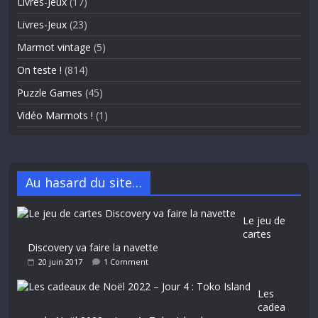
Livres-Jeux
(17)
Livres-Jeux
(23)
Marmot vintage
(5)
On teste !
(814)
Puzzle Games
(45)
Vidéo Marmots !
(1)
Au hasard du site…
Le jeu de
cartes
Discovery va faire la navette
20 juin 2017
1 Comment
Les
cadea