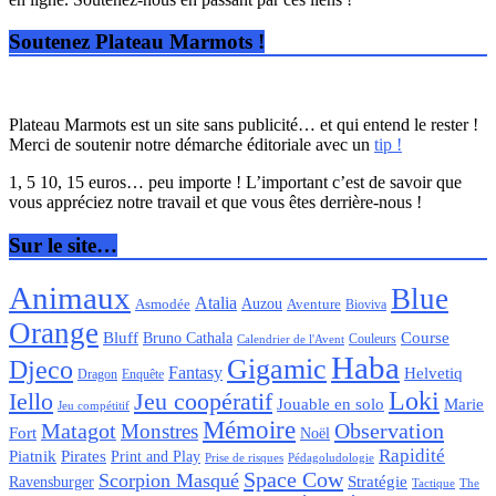
Soutenez Plateau Marmots !
Plateau Marmots est un site sans publicité… et qui entend le rester !
Merci de soutenir notre démarche éditoriale avec un
tip !
1, 5 10, 15 euros… peu importe ! L’important c’est de savoir que
vous appréciez notre travail et que vous êtes derrière-nous !
Sur le site…
Animaux
Blue
Atalia
Auzou
Aventure
Asmodée
Bioviva
Orange
Bluff
Bruno Cathala
Course
Couleurs
Calendrier de l'Avent
Haba
Gigamic
Djeco
Fantasy
Helvetiq
Enquête
Dragon
Loki
Iello
Jeu coopératif
Jouable en solo
Marie
Jeu compétitif
Mémoire
Matagot
Observation
Monstres
Fort
Noël
Rapidité
Piatnik
Pirates
Print and Play
Pédagoludologie
Prise de risques
Space Cow
Scorpion Masqué
Stratégie
Ravensburger
Tactique
The