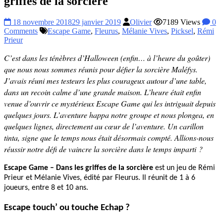
griffes de la sorcière
18 novembre 2018
29 janvier 2019
Olivier
7189 Views
0
Comments
Escape Game
,
Fleurus
,
Mélanie Vives
,
Picksel
,
Rémi
Prieur
C’est dans les ténèbres d’Halloween (enfin… à l’heure du goûter)
que nous nous sommes réunis pour défier la sorcière Maléfys.
J’avais réuni mes testeurs les plus courageux autour d’une table,
dans un recoin calme d’une grande maison. L’heure était enfin
venue d’ouvrir ce mystérieux Escape Game qui les intriguait depuis
quelques jours. L’aventure happa notre groupe et nous plongea, en
quelques lignes, directement au cœur de l’aventure. Un carillon
tinta, signe que le temps nous était désormais compté. Allions-nous
réussir notre défi de vaincre la sorcière dans le temps imparti ?
Escape Game – Dans les griffes de la sorcière
est un jeu de Rémi
Prieur et Mélanie Vives, édité par Fleurus. Il réunit de 1 à 6
joueurs, entre 8 et 10 ans.
Escape touch’ ou touche Echap ?