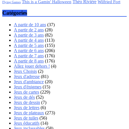
Théo Rivière
Wilfried Fort
This is a Gamin' Halloween
Flying Games
Catégories
A partir de 10 ans
(37)
A partir de 2 ans
(28)
A partir de 3 ans
(82)
A partir de 4 ans
(113)
A partir de 5 ans
(155)
A partir de 6 ans
(206)
A partir de 7 ans
(176)
A partir de 8 ans
(176)
Allez jouer dehors !
(4)
Jeux Choisis
(2)
Jeux d'adresse
(81)
Jeux d'ambiance
(20)
Jeux d'énigmes
(15)
Jeux de cartes
(229)
Jeux de dés
(52)
Jeux de dessin
(7)
Jeux de lettres
(6)
Jeux de plateaux
(273)
Jeux de tuiles
(56)
Jeux éducatifs
(14)
Jeux inclassables
(58)